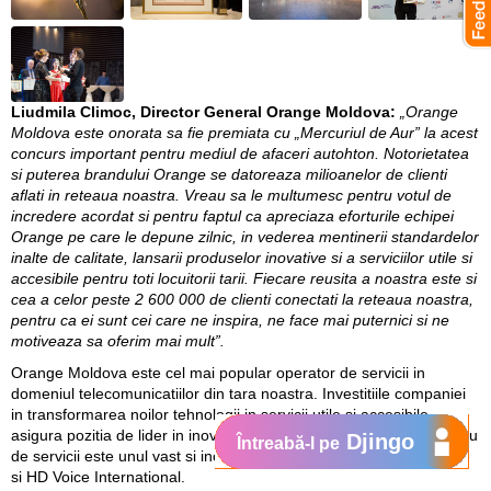
Liudmila Climoc, Director General Orange Moldova:
„Orange
Moldova este onorata sa fie premiata cu „Mercuriul de Aur” la acest
concurs important pentru mediul de afaceri autohton. Notorietatea
si puterea brandului Orange se datoreaza milioanelor de clienti
aflati in reteaua noastra. Vreau sa le multumesc pentru votul de
incredere acordat si pentru faptul ca apreciaza eforturile echipei
Orange pe care le depune zilnic, in vederea mentinerii standardelor
inalte de calitate, lansarii produselor inovative si a serviciilor utile si
accesibile pentru toti locuitorii tarii. Fiecare reusita a noastra este si
cea a celor peste 2 600 000 de clienti conectati la reteaua noastra,
pentru ca ei sunt cei care ne inspira, ne face mai puternici si ne
motiveaza sa oferim mai mult”.
Orange Moldova este cel mai popular operator de servicii in
domeniul telecomunicatiilor din tara noastra. Investitiile companiei
in transformarea noilor tehnologii in servicii utile si accesibile,
asigura pozitia de lider in inovatii a Orange Moldova. Portofoliul sau
Djingo
Întreabă-l pe
de servicii este unul vast si include 2 premiere mondiale, HD Voice
si HD Voice International.