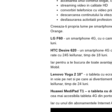
accesarea unui continut bogat, 
streaming video in calitate HD
convorbiri telefonice cu video pr
descarcarea continutului la vitez
desfasurarea activitatii profesion
Creeaza-ti propria lume pe smartphone-ur
Orange.
LG F60
- un smartphone 4G, cu o camera
luni.
HTC Desire 620
- un smartphone 4G cu
rate cu 245 lei/lunar, timp de 18 luni.
Iar pentru a te bucura de toate avanta
Mobil
.
Lenovo Yoga 2 10”
- o tableta cu ecr
in voie pe net si pe care ai divertisment
lei/lunar, timp de 24 luni.
Huawei MediPad T1 – o tableta cu de
cea mai accesibila tableta 4G din portof
Iar cu unul din
abonamentele Internet