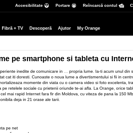
Accesibilitate
Portare
Reîncarcă contul
С
Fibră + TV
Descoperă
Ajutor
My Orange
ume pe smartphone si tableta cu Inter
experiente inedite de comunicare in … propria lume. Ia-ti acum unul din 
at cat iti doresti. Cunoaste o noua lume a divertismentului si fii in centrul
imortalizeaza momente din viata cu o camera video si foto excelenta, tr
a pe retelele sociale cu prietenii oriunde te-ai afla. La Orange, orice ta
 cel mai rapid Internet fara fir din Moldova, cu viteza de pana la 150 
ibila deja in 21 orase ale tarii.
nta pe net