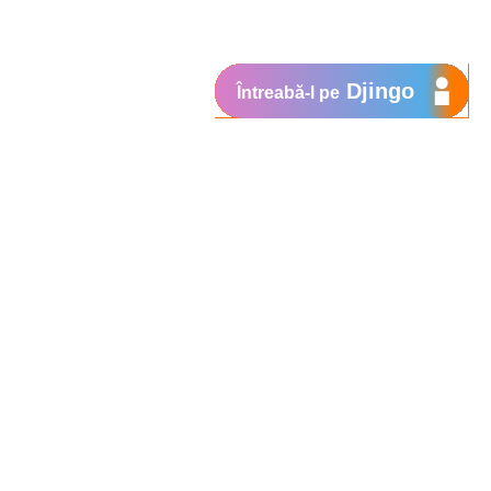
Djingo
Întreabă-l pe
Suport
My Orange
Ajutor
e
New
Orange Chat
Orange Service
Modele de cereri