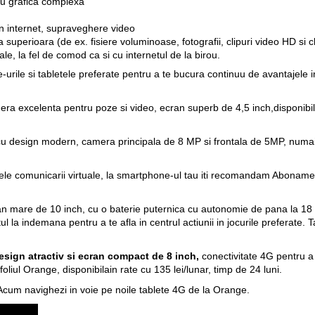
cu grafica complexa
in internet, supraveghere video
a superioara (de ex. fisiere voluminoase, fotografii, clipuri video HD si 
ale, la fel de comod ca si cu internetul de la birou.
ile si tabletele preferate pentru a te bucura continuu de avantajele inte
 excelenta pentru poze si video, ecran superb de 4,5 inch,disponibil i
 design modern, camera principala de 8 MP si frontala de 5MP, numai bu
jele comunicarii virtuale, la smartphone-ul tau iti recomandam
Abonamen
an mare de 10 inch, cu o baterie puternica cu autonomie de pana la 18 
ul la indemana pentru a te afla in centrul actiunii in jocurile preferate. 
sign atractiv si ecran compact de 8 inch,
conectivitate 4G pentru a
oliul Orange, disponibilain rate cu 135 lei/lunar, timp de 24 luni.
 Acum
navighezi in voie pe noile tablete 4G de la Orange.