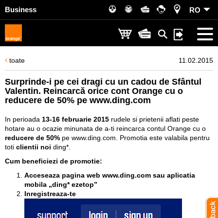
Business
RO
toate
11.02.2015
Surprinde-i pe cei dragi cu un cadou de Sfântul
Valentin. Reincarcă orice cont Orange cu o
reducere de 50% pe www.ding.com
In perioada
13-16 februarie 2015
rudele si prietenii aflati peste
hotare au o ocazie minunata de a-ti reincarca contul Orange cu o
reducere de
50%
pe
www.ding.com
. Promotia este valabila pentru
toti
clientii noi
ding*.
Cum beneficiezi de promotie:
Acceseaza pagina web
www.ding.com
sau aplicatia
mobila „ding* ezetop”
Inregistreaza-te