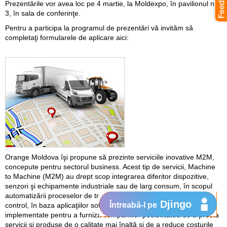
Prezentările vor avea loc pe 4 martie, la Moldexpo, în pavilionul nr.
3, în sala de conferinţe.
Pentru a participa la programul de prezentări vă invităm să
completaţi formularele de aplicare aici:
Orange Moldova îşi propune să prezinte serviciile inovative M2M,
concepute pentru sectorul business. Acest tip de servicii, Machine
to Machine (M2M) au drept scop integrarea diferitor dispozitive,
senzori şi echipamente industriale sau de larg consum, în scopul
automatizării proceselor de transfer de date, de monitorizare şi de
Djingo
Întreabă-l pe
control, în baza aplicaţiilor soft. Cu alte cuvinte, soluţiile M2M sunt
implementate pentru a furniza companiilor posibilitatea de a presta
servicii si produse de o calitate mai înaltă şi de a reduce costurile