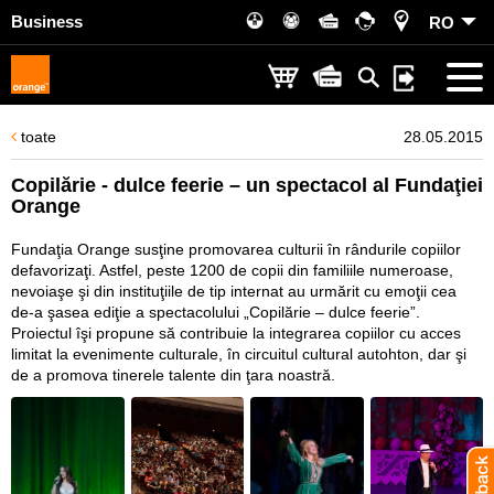
Business
RO
toate
28.05.2015
Copilărie - dulce feerie – un spectacol al Fundaţiei
Orange
Fundaţia Orange susţine promovarea culturii în rândurile copiilor
defavorizaţi. Astfel, peste 1200 de copii din familiile numeroase,
nevoiaşe şi din instituţiile de tip internat au urmărit cu emoţii cea
de-a şasea ediţie a spectacolului „Copilărie – dulce feerie”.
Proiectul îşi propune să contribuie la integrarea copiilor cu acces
limitat la evenimente culturale, în circuitul cultural autohton, dar şi
de a promova tinerele talente din ţara noastră.