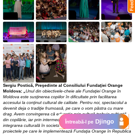
Sergiu Postică, Preşedinte al Consiliului Fundaţiei Orange
Moldova:
„
Unul din obiectivele-cheie ale Fundaţiei Orange în
Moldova este susţinerea copiilor în dificultate prin facilitarea
accesului la conţinut cultural de calitate. Pentru noi, spectacolul a
devenit deja o tradiţie frumoasă, pe care o vom păstra cu mare
drag. Avem convingerea că educaţia prin cultură trebuie cultivată
din copilărie, iar prin intermediul acestui proiect contribuim la
Djingo
Întreabă-l pe
integrarea culturală în societate a copiilor dezavantajaţi. Prin
proiectele pe care le implementează Fundaţia Orange în Republica