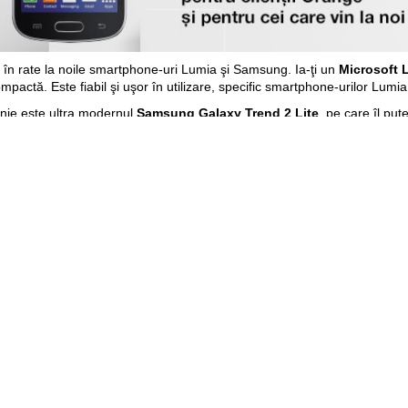
tă în rate la noile smartphone-uri Lumia şi Samsung
. Ia-ţi un
Microsoft 
mpactă. Este fiabil şi uşor în utilizare, specific smartphone-urilor Lumia
nie este ultra modernul
Samsung Galaxy Trend 2 Lite
, pe care îl pu
să navighezi rapid prin aplicaţii datorită procesorului puternic Dual Cor
în rate, la doar 85 lei lunar fiecare, cu 0 lei avans.
mos.