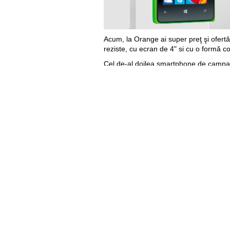
Acum, la Orange ai
super preţ şi ofer
reziste, cu ecran de 4" si cu o formă co
Cel de-al doilea smartphone de campa
din toată ţara. Cu el poţi face poze şi 
Ambele smartphone-uri le puteţi procura 
Detalii ofertă
aici
.
Orange te surprinde neaşteptat de fru