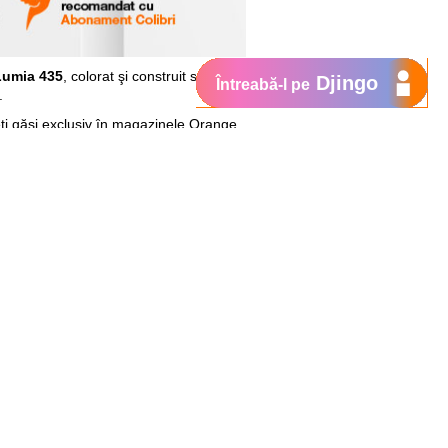
Lumia 435
, colorat şi construit să
Djingo
Întreabă-l pe
.
teţi găsi exclusiv în magazinele Orange
e de 1.2 GHz cu care este dotat.