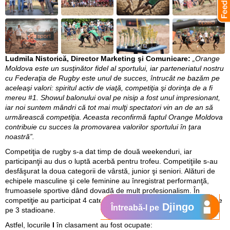
Ludmila Nistorică, Director Marketing şi Comunicare:
„Orange
Moldova este un susţinător fidel al sportului, iar parteneriatul nostru
cu Federaţia de Rugby este unul de succes, întrucât ne bazăm pe
aceleaşi valori: spiritul activ de viaţă, competiţia şi dorinţa de a fi
mereu #1. Showul balonului oval pe nisip a fost unul impresionant,
iar noi suntem mândri că tot mai mulţi spectatori vin an de an să
urmărească competiţia. Aceasta reconfirmă faptul Orange Moldova
contribuie cu succes la promovarea valorilor sportului în ţara
noastră”.
Competiţia de rugby s-a dat timp de două weekenduri, iar
participanţii au dus o luptă acerbă pentru trofeu. Competiţiile s-au
desfăşurat la doua categorii de vârstă, junior şi seniori. Alături de
echipele masculine şi cele feminine au înregistrat performanţă,
frumoasele sportive dând dovadă de mult profesionalism. În
competiţie au participat 4 categorii de sportivi, meciurile fiind jucate
Djingo
Întreabă-l pe
pe 3 stadioane.
Astfel, locurile
I
în clasament au fost ocupate: