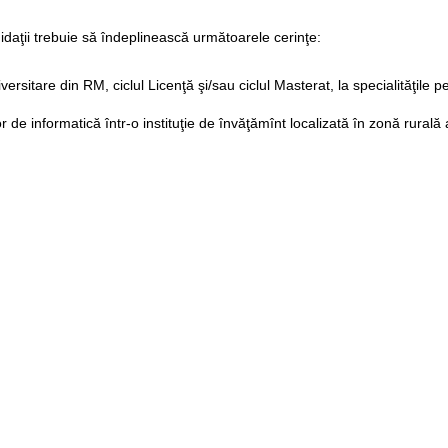
daţii trebuie să îndeplinească următoarele cerinţe:
universitare din RM, ciclul Licenţă şi/sau ciclul Masterat, la specialităţile
r de informatică într-o instituţie de învăţămînt localizată în zonă rurală
 de pînă la 35 de ani inclusiv
ică
e criterii religioase sau etnice.
ţii trebuie să prezinte următoarele documente:
cu date personale
ă fie expuse argumentele care au determinat alegerea făcută în favoarea
 licenţă, inclusiv a suplimentului la diplomă
 master, inclusiv a suplimentului la diplomă (dacă este cazul)
e în calitate de profesor de informatică la o instituţie de învăţământ di
ţămînt (este inclusă în formularul de aplicare) – se completează de către d
itate a aplicantului
octombrie 2015.