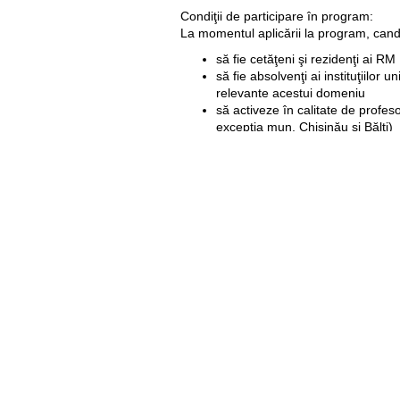
Condiţii de participare în program:
La momentul aplicării la program, candi
să fie cetăţeni şi rezidenţi ai RM
să fie absolvenţi ai instituţiilor 
relevante acestui domeniu
să activeze în calitate de profeso
excepţia mun. Chişinău şi Bălţi)
vârsta limită a aplicanţilor să fie
să demonstreze reuşită academ
Proiectul în cauză nu face discriminări p
Pentru a participa în concurs, candida
Formular de aplicare completat 
Scrisoare de motivare, în care s
instituţie de învăţământ rurală
Copie autentificată a Diplomei de
Copie autentificată a Diplomei de
Extrasul de pe ordinul de angajar
Caracteristica instituţiei de învă
angajat aplicantul
Copie xerox a buletinului de ident
Termen limită de aplicare – 20 