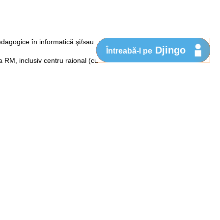
 pedagogice în informatică şi/sau altele
Djingo
Întreabă-l pe
 a RM, inclusiv centru raional (cu
 angajării în calitate de profesor la o
n zonă rurală
irectorul instituţiei, în care este