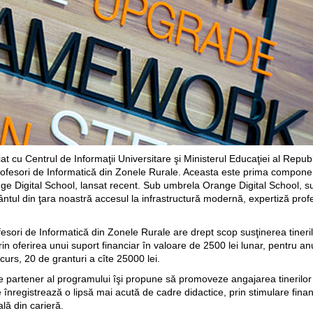
 cu Centrul de Informaţii Universitare şi Ministerul Educaţiei al Repub
rofesori de Informatică din Zonele Rurale. Aceasta este prima componen
nge Digital School, lansat recent. Sub umbrela Orange Digital School, 
ntul din ţara noastră accesul la infrastructură modernă, expertiză profe
esori de Informatică din Zonele Rurale are drept scop susţinerea tineril
 prin oferirea unui suport financiar în valoare de 2500 lei lunar, pentru 
ncurs, 20 de granturi a cîte 25000 lei.
partener al programului îşi propune să promoveze angajarea tinerilor pr
nregistrează o lipsă mai acută de cadre didactice, prin stimulare financiar
ală din carieră.