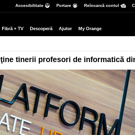
Accesibilitate
Portare
Reîncarcă contul
С
Fibră + TV
Descoperă
Ajutor
My Orange
ne tinerii profesori de informatică di