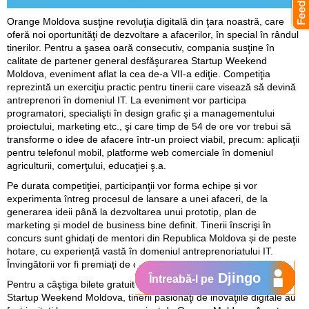
Orange Moldova susţine revoluţia digitală din ţara noastră, care
oferă noi oportunităţi de dezvoltare a afacerilor, în special în rândul
tinerilor. Pentru a şasea oară consecutiv, compania susţine în
calitate de partener general desfăşurarea Startup Weekend
Moldova, eveniment aflat la cea de-a VII-a ediţie. Competiţia
reprezintă un exerciţiu practic pentru tinerii care visează să devină
antreprenori în domeniul IT. La eveniment vor participa
programatori, specialişti în design grafic şi a managementului
proiectului, marketing etc., şi care timp de 54 de ore vor trebui să
transforme o idee de afacere într-un proiect viabil, precum: aplicaţii
pentru telefonul mobil, platforme web comerciale în domeniul
agriculturii, comerţului, educaţiei ş.a.
Pe durata competiţiei, participanţii vor forma echipe și vor
experimenta întreg procesul de lansare a unei afaceri, de la
generarea ideii până la dezvoltarea unui prototip, plan de
marketing și model de business bine definit. Tinerii înscrişi în
concurs sunt ghidați de mentori din Republica Moldova și de peste
hotare, cu experiență vastă în domeniul antreprenoriatului IT.
Învingătorii vor fi premiați de către partenerii evenimentului.
Djingo
Întreabă-l pe
Pentru a câştiga bilete gratuite de participare la ediţia curentă a
Startup Weekend Moldova, tinerii pasionaţi de inovaţiile digitale au