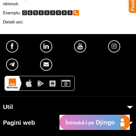
obisnuit.
Exemplu:
0
6
9
X
X
X
X
X
X
Detalii aici
.
Util
Despre Orange Moldova
Djingo
Pagini web
Întreabă-l pe
ISO
my.orange.md