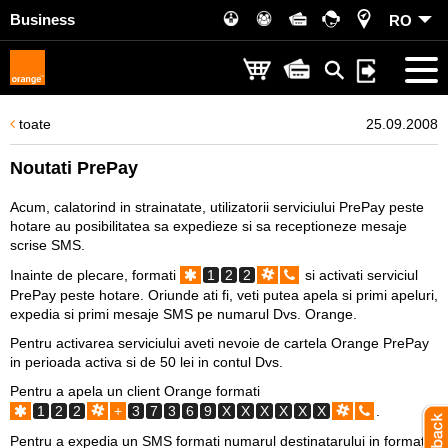
Business
RO
toate
25.09.2008
Noutati PrePay
Acum, calatorind in strainatate, utilizatorii serviciului PrePay peste
hotare au posibilitatea sa expedieze si sa receptioneze mesaje
scrise SMS.
Inainte de plecare, formati
1
2
2
si activati serviciul
PrePay peste hotare. Oriunde ati fi, veti putea apela si primi apeluri,
expedia si primi mesaje SMS pe numarul Dvs. Orange.
Pentru activarea serviciului aveti nevoie de cartela Orange PrePay
in perioada activa si de 50 lei in contul Dvs.
Pentru a apela un client Orange formati
1
2
2
+
3
7
3
6
9
X
X
X
X
X
X
.
Pentru a expedia un SMS formati numarul destinatarului in format