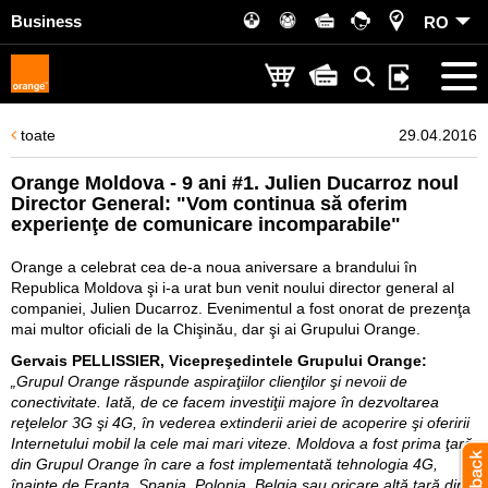
Business
RO
toate
29.04.2016
Orange Moldova - 9 ani #1. Julien Ducarroz noul
Director General: "Vom continua să oferim
experienţe de comunicare incomparabile"
Orange a celebrat cea de-a noua aniversare a brandului în
Republica Moldova şi i-a urat bun venit noului director general al
companiei, Julien Ducarroz. Evenimentul a fost onorat de prezenţa
mai multor oficiali de la Chişinău, dar şi ai Grupului Orange.
Gervais PELLISSIER, Vicepreşedintele Grupului Orange:
„Grupul Orange răspunde aspiraţiilor clienţilor şi nevoii de
conectivitate. Iată, de ce facem investiţii majore în dezvoltarea
reţelelor 3G şi 4G, în vederea extinderii ariei de acoperire şi oferirii
Internetului mobil la cele mai mari viteze. Moldova a fost prima ţară
din Grupul Orange în care a fost implementată tehnologia 4G,
înainte de Franţa, Spania, Polonia, Belgia sau oricare altă ţară din