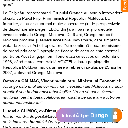
grup”.
La Chişinău, reprezentanţii Grupului Orange au avut o întrevedere
oficială cu Pavel Filip, Prim-ministrul Republicii Moldova. La
întrunire, ei au discutat mai multe aspecte ce ţin de perspectivele
de dezvoltare ale pieţei TELCO din ţara noastră şi proiectele
investiţionale ale Orange Moldova. De 9 ani, Orange aduce în
Moldova produse şi servicii accesibile, inovatoare, care simplifică
viaţa de zi cu zi. Astfel, operatorul îşi reconfirmă noua promisiune
de brand prin care îi apropie pe fiecare de ceea ce este esenţial
pentru ei. Acest angajament îl onorează cu succes din octombrie
1998, când marca comercială VOXTEL a intrat pe piaţa din
Republica Moldova, iar, ca urmare a rebranding-ului, pe 25 aprilie
2007, a devenit Orange Moldova.
Octavian CALMÂC, Viceprim-ministru, Ministru al Economiei:
„Orange este unul din cei mai mari investitori din Moldova, nu doar
numărul unu în domeniul tehnologiilor. Vreau să aduc sincere
mulţumiri pentru toată colaborarea noastră pe care am avut-o pe
durata mai multor ani”.
Liudmila CLIMOC, ex-Director General Orange Moldova:
„Sunt
Djingo
Întreabă-l pe
foarte mândră de posibilitatea de a sărători astăzi, împreună 9 ani
de la lansarea brandului Orange pe piaţa din Republica Moldova.
De 9 ani am adus în ţara noastră tot ce este mai inovativ în