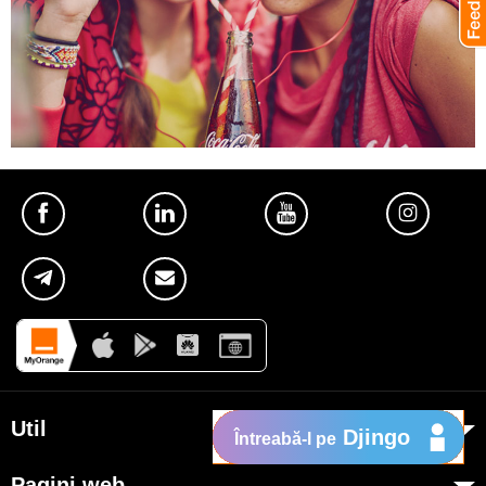
Util
Djingo
Întreabă-l pe
Despre Orange Moldova
Pagini web