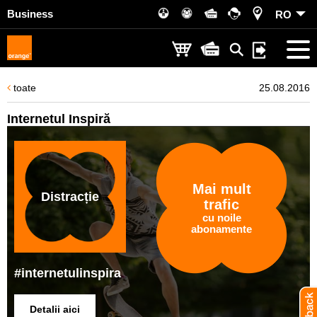
Business
RO
toate
25.08.2016
Internetul Inspiră
Mai mult
Distracție
trafic
cu noile
abonamente
#internetulinspira
Detalii aici