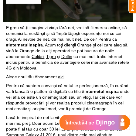
E greu să-ţi imaginezi viaţa fără net, vrei să fii mereu online, să
comunici la nesfârşit şi să împărtăşeşti experienţe noi cu cei
dragi. Ai nevoie de net, de mai mult net. De ce? Pentru că
#internetulinspira
. Acum toţi clienţii Orange şi cei care aleg să
vină la Orange de la alţi operatori se pot bucura de noile
abonamente
Colibri
,
Tigru
şi
Delfin
cu mai mult trafic Internet
inclus pentru a beneficia de avantajele celei mai avansate reţele
4G din Moldova.
Alege noul tău Abonament
aici
.
Pentru că suntem convinşi că netul te perfecţionează, în curând
va fi lansată o platformă digitală cu titlu
#internetulinspira
unde
vei afla ce este un cinemagraph sau un vlog. Iar cei care vor
răspunde provocării şi vor realiza propriul cinemagraph în cel
mai creativ şi original mod, vor fi premiaţi de Orange.
Lasă-te inspirat de net la viteze mari pe un smartphone 4G la ce
Djingo
Întreabă-l pe
mai mic preţ. Doar acum Lenovo A2010, cu diagonala de 4.5”,
poate fi al tău cu doar 30 lei lunar şi 0 lei avans, iar al doilea,
Samsung Galaxy J1 2016, unul dintre cele mai vândute