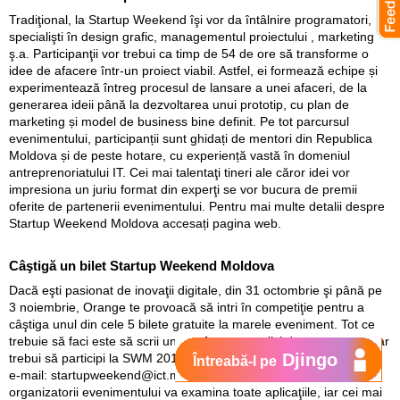
Tradiţional, la Startup Weekend îşi vor da întâlnire programatori,
specialişti în design grafic, managementul proiectului , marketing
ş.a. Participanţii vor trebui ca timp de 54 de ore să transforme o
idee de afacere într-un proiect viabil. Astfel, ei formează echipe și
experimentează întreg procesul de lansare a unei afaceri, de la
generarea ideii până la dezvoltarea unui prototip, cu plan de
marketing și model de business bine definit. Pe tot parcursul
evenimentului, participanții sunt ghidați de mentori din Republica
Moldova și de peste hotare, cu experiență vastă în domeniul
antreprenoriatului IT. Cei mai talentaţi tineri ale căror idei vor
impresiona un juriu format din experţi se vor bucura de premii
oferite de partenerii evenimentului. Pentru mai multe detalii despre
Startup Weekend Moldova accesați pagina web.
Câştigă un bilet Startup Weekend Moldova
Dacă eşti pasionat de inovaţii digitale, din 31 octombrie şi până pe
3 noiembrie, Orange te provoacă să intri în competiţie pentru a
câştiga unul din cele 5 bilete gratuite la marele eveniment. Tot ce
trebuie să faci este să scrii un text în care explici de ce anume tu ar
Djingo
trebui să participi la SWM 2016 şi să expediezi textul la adresa de
Întreabă-l pe
e-mail: startupweekend@ict.md Un juriu competent format din
organizatorii evenimentului va examina toate aplicaţiile, iar cei mai