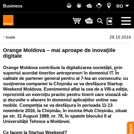
Business
RO
toate
28.10.2016
Orange Moldova – mai aproape de inovaţiile
digitale
Orange Moldova contribuie la digitalizarea societăţii, prin
suportul acordat tinerilor antreprenori în domeniul IT. În
calitate de partener general pentru al 7-lea an consecutiv, cu
susţinerea companiei la Chişinău se va desfăşura Startup
Weekend Moldova. Evenimentul aflat la cea de a VIII-a ediţie,
reprezintă un exerciţiu practic pentru tinerii care visează să-
şi dezvolte o afacere în domeniul aplicațiilor online sau
mobile. Competiţia se va desfășura în perioada 11-13
noiembrie 2016, la Chișinău, în incinta iHub Chișinău, situat
pe str. 31 August 1989, nr. 78, în spatele blocului II al
Universității Tehnice a Moldovei.
Ce facem la Startup Weekend?