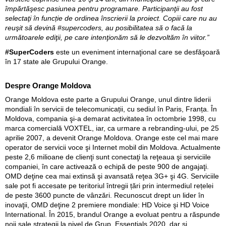
împărtăşesc pasiunea pentru programare. Participanţii au fost
selectaţi în funcție de ordinea înscrierii la proiect. Copiii care nu au
reuşit să devină #supercoders, au posibilitatea să o facă la
următoarele ediţii, pe care intenţionăm să le dezvoltăm în viitor.”
#SuperCoders
este un eveniment internaţional care se desfăşoară
în 17 state ale Grupului Orange.
Despre Orange Moldova
Orange Moldova este parte a Grupului Orange, unul dintre liderii
mondiali în servicii de telecomunicații, cu sediul în Paris, Franța. În
Moldova, compania şi-a demarat activitatea în octombrie 1998, cu
marca comercială VOXTEL, iar, ca urmare a rebranding-ului, pe 25
aprilie 2007, a devenit Orange Moldova. Orange este cel mai mare
operator de servicii voce şi Internet mobil din Moldova. Actualmente
peste 2,6 milioane de clienţi sunt conectaţi la reţeaua şi serviciile
companiei, în care activează o echipă de peste 900 de angajaţi.
OMD deţine cea mai extinsă şi avansată reţea 3G+ şi 4G. Serviciile
sale pot fi accesate pe teritoriul întregii țări prin intermediul rețelei
de peste 3600 puncte de vânzări. Recunoscut drept un lider în
inovaţii, OMD deţine 2 premiere mondiale: HD Voice şi HD Voice
International. În 2015, brandul Orange a evoluat pentru a răspunde
noii sale strategii la nivel de Grup, Essentials 2020, dar și