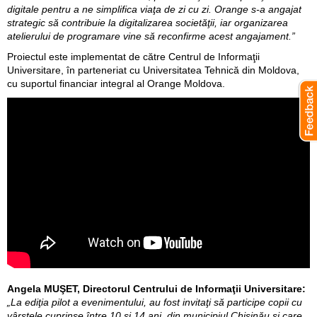
digitale pentru a ne simplifica viaţa de zi cu zi. Orange s-a angajat
strategic să contribuie la digitalizarea societăţii, iar organizarea
atelierului de programare vine să reconfirme acest angajament.”
Proiectul este implementat de către Centrul de Informaţii
Universitare, în parteneriat cu Universitatea Tehnică din Moldova,
cu suportul financiar integral al Orange Moldova.
Angela MUŞET, Directorul Centrului de Informaţii Universitare:
„La ediţia pilot a evenimentului, au fost invitaţi să participe copii cu
vârstele cuprinse între 10 şi 14 ani, din municipiul Chişinău şi care