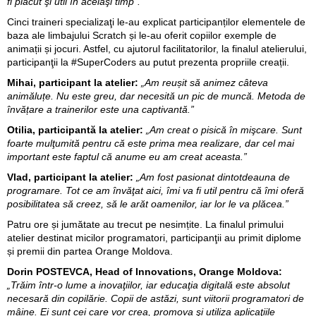
fi plăcut şi util în acelaşi timp”.
Cinci traineri specializaţi le-au explicat participanților elementele de
baza ale limbajului Scratch și le-au oferit copiilor exemple de
animații și jocuri. Astfel, cu ajutorul facilitatorilor, la finalul atelierului,
participanţii la #SuperCoders au putut prezenta propriile creații.
Mihai, participant la atelier:
„Am reușit să animez câteva
animăluțe. Nu este greu, dar necesită un pic de muncă. Metoda de
învățare a trainerilor este una captivantă.”
Otilia, participantă la atelier:
„Am creat o pisică în mişcare. Sunt
foarte mulţumită pentru că este prima mea realizare, dar cel mai
important este faptul că anume eu am creat aceasta.”
Vlad, participant la atelier:
„Am fost pasionat dintotdeauna de
programare. Tot ce am învăţat aici, îmi va fi util pentru că îmi oferă
posibilitatea să creez, să le arăt oamenilor, iar lor le va plăcea.”
Patru ore și jumătate au trecut pe nesimțite. La finalul primului
atelier destinat micilor programatori, participanţii au primit diplome
și premii din partea Orange Moldova.
Dorin POSTEVCA, Head of Innovations, Orange Moldova:
„Trăim într-o lume a inovaţiilor, iar educaţia digitală este absolut
necesară din copilărie. Copii de astăzi, sunt viitorii programatori de
mâine. Ei sunt cei care vor crea, promova şi utiliza aplicaţiile