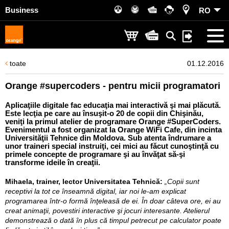
Business
RO
toate
01.12.2016
Orange #supercoders - pentru micii programatori
Aplicaţiile digitale fac educaţia mai interactivă şi mai plăcută.
Este lecţia pe care au însuşit-o 20 de copii din Chişinău,
veniţi la primul atelier de programare Orange #SuperCoders.
Evenimentul a fost organizat la Orange WiFi Cafe, din incinta
Universităţii Tehnice din Moldova. Sub atenta îndrumare a
unor traineri special instruiţi, cei mici au făcut cunoştinţă cu
primele concepte de programare şi au învăţat să-şi
transforme ideile în creaţii.
Mihaela, trainer, lector Universitatea Tehnică:
„Copii sunt
receptivi la tot ce înseamnă digital, iar noi le-am explicat
programarea într-o formă înţeleasă de ei. În doar câteva ore, ei au
creat animaţii, povestiri interactive şi jocuri interesante. Atelierul
demonstrează o dată în plus că timpul petrecut pe calculator poate