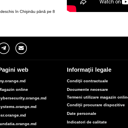
 deschis în Chişinău până pe 8
Pagini web
Informaţii legale
my.orange.md
Condiţii contractuale
Magazin online
Documente necesare
Termeni utilizare magazin onlin
cybersecurity.orange.md
Condiții procurare dispozitive
systems.orange.md
Date personale
csr.orange.md
Indicatori de calitate
fundatia.orange.md