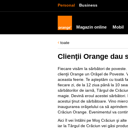
Personal
Business
Magazin online
Mobil
toate
Clienţii Orange dau s
Fiecare visăm la sărbători de poveste
clienţii Orange un Orăşel de Poveste. V
aceasta feerie. Te aşteptăm cu toată fa
fiecare zi, de la 12 ziua până la 10 sea
sărbătorilor de iarnă, Târgul de Crăciu
magie. Devină eroul acestei sărbători. 
acestui ţinut de sărbătoare. Vino mierc
inaugurarea orăşelului ca să aprindem
Crăciun Orange. Evenimentul va contin
Aici îl vei întâlni pe Moş Crăciun şi alt
iar la Târgul de Crăciun vei găsi pro