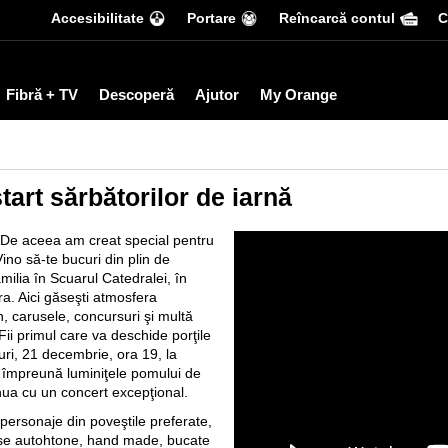
Accesibilitate
Portare
Reîncarcă contul
С
Fibră + TV
Descoperă
Ajutor
My Orange
tart sărbătorilor de iarnă
. De aceea am creat special pentru
ino să-te bucuri din plin de
milia în Scuarul Catedralei, în
ra. Aici găseşti atmosfera
n, carusele, concursuri şi multă
Fii primul care va deschide porţile
uri, 21 decembrie, ora 19, la
 împreună luminiţele pomului de
ua cu un concert excepţional.
e personaje din poveştile preferate,
duse autohtone, hand made, bucate