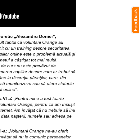
eoretic „Alexandru Donici”,
lt faptul că voluntarii Orange au
nit cu un training despre securitatea
opiilor online este o problemă actuală şi
ernetul a câştigat tot mai multă
l de curs nu este prevăzut de
ormarea copiilor despre cum ar trebui să
e la discreţia părinţilor, care, din
 să monitorizeze sau să ofere sfaturile
l online”
.
 VI-a:
„
Pentru mine a fost foarte
 voluntarii Orange, pentru că am însuşit
nternet. Am învăţat că nu trebuie să îmi
 data naşterii, numele sau adresa pe
I-a:
„
Voluntarii Orange ne-au oferit
m învăţat să nu le comunic persoanelor