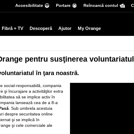
Accesibilitate
Portare
Reîncarcă contul
С
Fibră + TV
Descoperă
Ajutor
My Orange
range pentru susţinerea voluntariatul
luntariatul în ţara noastră.
nie social-responsabilă, compania
 şi încurajare a activităţilor extra
bilitatea să se implice activ în
compania lansează cea de a 8-a
Pasă
. Sub umbrela acestuia
ri despre securitatea online
nternat şi se implică în
range şi cele comerciale ale