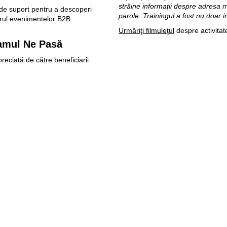
străine informaţii despre adresa 
 de suport pentru a descoperi
parole. Trainingul a fost nu doar in
drul evenimentelor B2B.
Urmăriţi filmuleţul
despre activitat
ramul Ne Pasă
preciată de către beneficiarii
or Fundaţie Orange sau ale celor
Pagini web
Informaţii legale
my.orange.md
Condiţii contractuale
Magazin online
Documente necesare
Termeni utilizare magazin onlin
cybersecurity.orange.md
Condiții procurare dispozitive
systems.orange.md