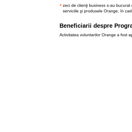
zeci de clienţi business s-au bucurat
serviciile şi produsele Orange, în ca
Beneficiarii despre Prog
Activitatea voluntarilor Orange a fost a
trainingurilor educative, ale proiectel
comerciale ale companiei.
Util
Despre Orange Moldova
ISO
Cod de etică
Cariera