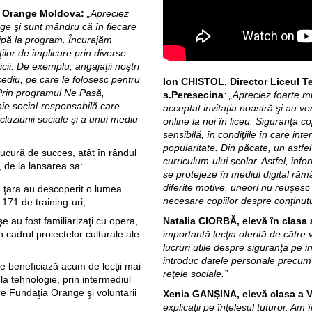
l Orange Moldova:
„Apreciez
nge şi sunt mândru că în fiecare
cipă la program. Încurajăm
ţilor de implicare prin diverse
icii. De exemplu, angajaţii noştri
ediu, pe care le folosesc pentru
Ion CHISTOL, Director Liceul T
. Prin programul Ne Pasă,
s.Peresecina
:
„Apreciez foarte mu
ie social-responsabilă care
acceptat invitaţia noastră şi au ve
cluziunii sociale şi a unui mediu
online la noi în liceu. Siguranţa c
sensibilă, în condiţiile în care int
popularitate. Din păcate, un astfe
ucură de succes, atât în rândul
curriculum-ului şcolar. Astfel, inf
l, de la lansarea sa:
se protejeze în mediul digital rămân
diferite motive, uneori nu reuşesc
tă ţara au descoperit o lumea
necesare copiilor despre conţinutu
 171 de training-uri;
Natalia CIORBĂ, elevă în clasa a
e au fost familiarizaţi cu opera,
importantă lecţia oferită de către
în cadrul proiectelor culturale ale
lucruri utile despre siguranţa pe i
introduc datele personale precum
le beneficiază acum de lecţii mai
reţele sociale.”
la tehnologie, prin intermediul
re Fundaţia Orange şi voluntarii
Xenia GANŞINA, elevă clasa a V
explicaţii pe înţelesul tuturor. A