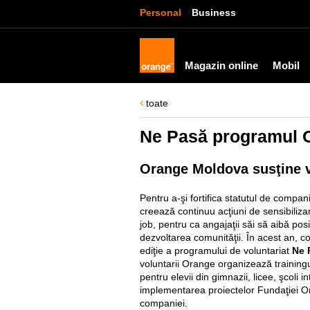
Personal
Business
Magazin online
Mobil
toate
Ne Pasă programul O
Orange Moldova susţine vo
Pentru a-şi fortifica statutul de compa
creează continuu acţiuni de sensibilizare
job, pentru ca angajaţii săi să aibă posi
dezvoltarea comunităţii. În acest an, 
ediţie a programului de voluntariat
Ne 
voluntarii Orange organizează trainingu
pentru elevii din gimnazii, licee, şcoli i
implementarea proiectelor Fundaţiei O
companiei.