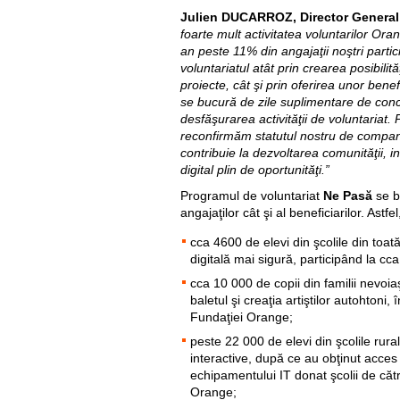
Julien DUCARROZ, Director Genera
foarte mult activitatea voluntarilor Ora
an peste 11% din angajaţii noştri parti
voluntariatul atât prin crearea posibilită
proiecte, cât şi prin oferirea unor benef
se bucură de zile suplimentare de conc
desfăşurarea activităţii de voluntariat
reconfirmăm statutul nostru de compan
contribuie la dezvoltarea comunităţii, in
digital plin de oportunităţi.”
Programul de voluntariat
Ne Pasă
se b
angajaţilor cât şi al beneficiarilor. Astfe
cca 4600 de elevi din şcolile din toa
digitală mai sigură, participând la cca
cca 10 000 de copii din familii nevoiaş
baletul şi creaţia artiştilor autohtoni, 
Fundaţiei Orange;
peste 22 000 de elevi din şcolile rura
interactive, după ce au obţinut acces 
echipamentului IT donat şcolii de căt
Orange;