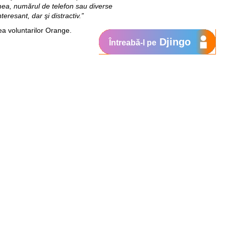
mea, numărul de telefon sau diverse
teresant, dar şi distractiv.”
ea voluntarilor Orange.
Djingo
Întreabă-l pe
Suport
My Orange
Ajutor
e
New
Orange Chat
Orange Service