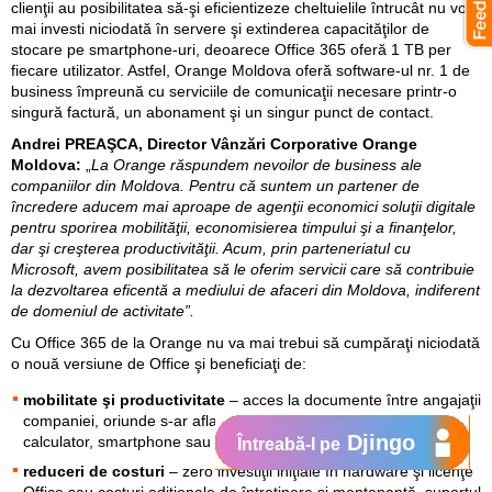
clienţii au posibilitatea să-şi eficientizeze cheltuielile întrucât nu vor
mai investi niciodată în servere şi extinderea capacităţilor de
stocare pe smartphone-uri, deoarece Office 365 oferă 1 TB per
fiecare utilizator. Astfel, Orange Moldova oferă software-ul nr. 1 de
business împreună cu serviciile de comunicaţii necesare printr-o
singură factură, un abonament şi un singur punct de contact.
Andrei PREAŞCA, Director Vânzări Corporative Orange
Moldova:
„
La Orange răspundem nevoilor de business ale
companiilor din Moldova. Pentru că suntem un partener de
încredere aducem mai aproape de agenţii economici soluţii digitale
pentru sporirea mobilităţii, economisierea timpului şi a finanţelor,
dar şi creşterea productivităţii. Acum, prin parteneriatul cu
Microsoft, avem posibilitatea să le oferim servicii care să contribuie
la dezvoltarea eficentă a mediului de afaceri din Moldova, indiferent
de domeniul de activitate”.
Cu Office 365 de la Orange nu va mai trebui să cumpăraţi niciodată
o nouă versiune de Office şi beneficiaţi de:
mobilitate şi productivitate
– acces la documente între angajaţii
companiei, oriunde s-ar afla şi de pe orice dispozitiv, fie
Djingo
calculator, smartphone sau tabletă
Întreabă-l pe
reduceri de costuri
– zero investiţii iniţiale în hardware şi licenţe