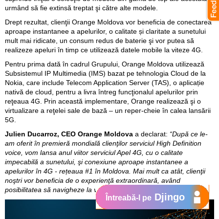
urmând să fie extinsă treptat şi către alte modele.
Drept rezultat, clienţii Orange Moldova vor beneficia de conectarea
aproape instantanee a apelurilor, o calitate și claritate a sunetului
mult mai ridicate, un consum redus de baterie şi vor putea să
realizeze apeluri în timp ce utilizează datele mobile la viteze 4G.
Pentru prima dată în cadrul Grupului, Orange Moldova utilizează
Subsistemul IP Multimedia (IMS) bazat pe tehnologia Cloud de la
Nokia, care include Telecom Application Server (TAS), o aplicație
nativă de cloud, pentru a livra întreg funcţionalul apelurilor prin
reţeaua 4G. Prin această implementare, Orange realizează şi o
virtualizare a reţelei sale de bază – un reper-cheie în calea lansării
5G.
Julien Ducarroz, CEO Orange Moldova
a declarat:
“După ce le-
am oferit în premieră mondială clienţilor serviciul High Definition
voice, vom lansa anul viitor serviciul Apel 4G, cu o calitate
impecabilă a sunetului, şi conexiune aproape instantanee a
apelurilor în 4G - rețeaua #1 în Moldova. Mai mult ca atât, clienţii
noştri vor beneficia de o experienţă extraordinară, având
posibilitatea să navigheze la viteze 4G chiar în timpul apelului.”
Djingo
Întreabă-l pe