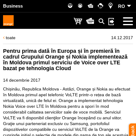
Business
RO
toate
14.12.2017
Pentru prima dată în Europa și în premieră în
cadrul Grupului Orange și Nokia implementează
în Moldova primul serviciu de Voice over LTE
bazat pe tehnologia Cloud
14 decembrie 2017
Chișinău, Republica Moldova - Astăzi, Orange și Nokia au efectuat
în Moldova primul apel telefonic VoLTE printr-o rețea de bază
virtualizată, unică de felul ei. Orange a implementat tehnologia
Nokia Voice over LTE în Moldova pentru a spori în mod
considerabil calitatea serviciilor sale de voce mobilă. Serviciul
VoLTE va fi disponibil clienţilor Orange începând cu anul viitor.
Graţie unui parteneriat exclusiv cu Samsung, portofoliul
dispozitivelor compatibile cu serviciul VoLTE de la Orange va
cuprinde iniţial o selecţie de modele din gama de top ale acestuia,