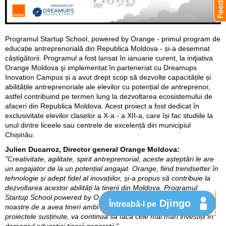
Programul Startup School, powered by Orange - primul program de
educație antreprenorială din Republica Moldova - și-a desemnat
câștigătorii. Programul a fost lansat în ianuarie curent, la iniţiativa
Orange Moldova şi implementat în parteneriat cu Dreamups
Inovation Campus și a avut drept scop să dezvolte capacitățile și
abilitățile antreprenoriale ale elevilor cu potențial de antreprenor,
astfel contribuind pe termen lung la dezvoltarea ecosistemului de
afaceri din Republica Moldova. Acest proiect a fost dedicat în
exclusivitate elevilor claselor a X-a - a XII-a, care își fac studiile la
unul dintre liceele sau centrele de excelență din municipiul
Chișinău.
Julien Ducarroz, Director general Orange Moldova:
"Creativitate, agilitate, spirit antreprenorial, aceste așteptări le are
un angajator de la un potențial angajat. Orange, fiind trendsetter în
tehnologie și adept fidel al inovațiilor, și-a propus să contribuie la
dezvoltarea acestor abilități la tinerii din Moldova. Programul
Startup School powered by Orange vine să reconfirme obiectivele
Djingo
Întreabă-l pe
noastre de a avea tineri ambițioși și de succes. Orange, prin
proiectele susținute, va continua să facă cele mai mari investiții în
domeniul educației tinerii generații."