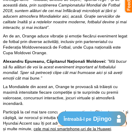
această data, prin susținerea Campionatului Mondial de Fotbal
2018, suntem alături de cei mai înflăcărați microbiști ai țării și
aducem atmosfera Mondialelor aici, acasă. Grație serviciilor de
calitate înaltă și a rețelelor noastre moderne, fotbalul devine și mai
interactiv, și mai incitant”.
An de an, Orange aduce vibrație și emoție fiecărui eveniment legat
de fotbal prin diverse activități, inclusiv prin parteneriatul cu
Federația Moldovenească de Fotbal, unde Cupa națională este
Cupa Moldovei Orange.
Alexandru Epureanu, Căpitanul Naționali Moldovei:
”Mă bucur
să fiu alături de voi la acest eveniment important al fotbalului
mondial. Sper să petreceți clipe cât mai frumoase aici și să aveți
emoții cât mai bune.”
La Mondialele din acest an, Orange te provoacă să trăiești cu
maximă intensitate fiecare competiție și te surprinde cu premii
valoroase, concursuri interactive, jocuri virtuale și atmosferă
incendiară.
Participă la cel mai tare concurs de pronosticuri - Ghicește scorul și
câștigă, iar norocul și intuiția te pot face proprietarul unei mașini
Djingo
Întreabă-l pe
Hyundai Accent sau îți pot aduce numeroase premii valoroase: MB
și multe minute,
cele mai noi smartphone-uri de la Huawei
.