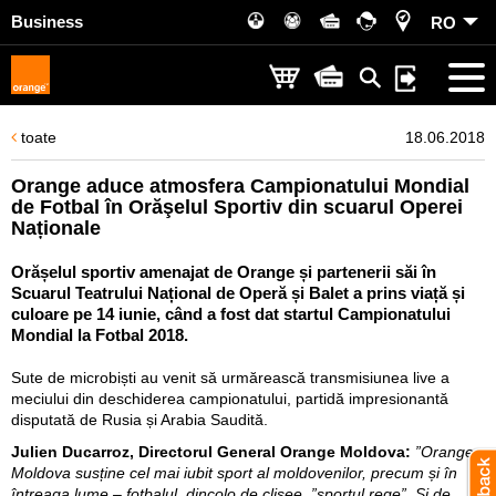
Business
RO
toate
18.06.2018
Orange aduce atmosfera Campionatului Mondial
de Fotbal în Orăşelul Sportiv din scuarul Operei
Naționale
Orășelul sportiv amenajat de Orange și partenerii săi în
Scuarul Teatrului Național de Operă și Balet a prins viață și
culoare pe 14 iunie, când a fost dat startul Campionatului
Mondial la Fotbal 2018.
Sute de microbiști au venit să urmărească transmisiunea live a
meciului din deschiderea campionatului, partidă impresionantă
disputată de Rusia și Arabia Saudită.
Julien Ducarroz, Directorul General Orange Moldova:
”Orange
Moldova susține cel mai iubit sport al moldovenilor, precum și în
întreaga lume – fotbalul, dincolo de clișee, ”sportul rege”. Și de