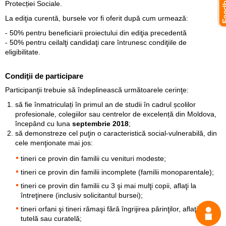
Protecției Sociale.
La ediţia curentă, bursele vor fi oferit după cum urmează:
- 50% pentru beneficiarii proiectului din ediţia precedentă
- 50% pentru ceilalţi candidaţi care întrunesc condiţiile de
eligibilitate.
Condiţii de participare
Participanţii trebuie să îndeplinească următoarele cerinţe:
să fie înmatriculați în primul an de studii în cadrul școlilor
profesionale, colegiilor sau centrelor de excelență din Moldova,
începând cu luna
septembrie 2018
;
să demonstreze cel puţin o caracteristică social-vulnerabilă, din
cele menţionate mai jos:
tineri ce provin din familii cu venituri modeste;
tineri ce provin din familii incomplete (familii monoparentale);
tineri ce provin din familii cu 3 şi mai mulţi copii, aflaţi la
întreţinere (inclusiv solicitantul bursei);
tineri orfani şi tineri rămaşi fără îngrijirea părinţilor, aflaţi sub
tutelă sau curatelă;