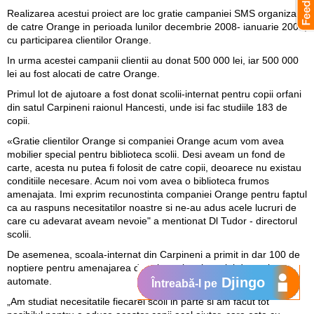
Realizarea acestui proiect are loc gratie campaniei SMS organizate
de catre Orange in perioada lunilor decembrie 2008- ianuarie 2009,
cu participarea clientilor Orange.
In urma acestei campanii clientii au donat 500 000 lei, iar 500 000
lei au fost alocati de catre Orange.
Primul lot de ajutoare a fost donat scolii-internat pentru copii orfani
din satul Carpineni raionul Hancesti, unde isi fac studiile 183 de
copii.
«Gratie clientilor Orange si companiei Orange acum vom avea
mobilier special pentru biblioteca scolii. Desi aveam un fond de
carte, acesta nu putea fi folosit de catre copii, deoarece nu existau
conditiile necesare. Acum noi vom avea o biblioteca frumos
amenajata. Imi exprim recunostinta companiei Orange pentru faptul
ca au raspuns necesitatilor noastre si ne-au adus acele lucruri de
care cu adevarat aveam nevoie" a mentionat Dl Tudor - directorul
scolii.
De asemenea, scoala-internat din Carpineni a primit in dar 100 de
noptiere pentru amenajarea dormitoarelor si masini de spalat
Djingo
automate.
Întreabă-l pe
„Am studiat necesitatile fiecarei scoli in parte si am facut tot