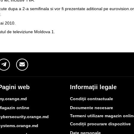
scute dupa a 2-a semifinala si vor fi prezentate aditional pe
eurovision.
.
mai 2010.
stul de televiziune Moldova 1.
Pagini web
Informaţii legale
my.orange.md
Condiţii contractuale
Magazin online
Documente necesare
Termeni utilizare magazin onlin
cybersecurity.orange.md
Condiții procurare dispozitive
systems.orange.md
Date personale