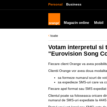
Personal
Business
Magazin online
Mobil
toate
Votam interpretul si 
"Eurovision Song Co
Fiecare client Orange va avea posibilit
Clientii Orange vor avea doua modalita
sa formeze numarul scurt de vota
sa expedieze SMS-uri care va con
Fiecare apel format sau SMS expediat 
Clientul poate sa foloseasca oricare di
numarul de SMS-uri expediate la 4445 
Pretul unui vot (apel sau SMS) este de 8