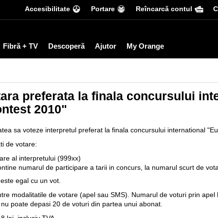
Accesibilitate
Portare
Reîncarcă contul
С
Fibră + TV
Descoperă
Ajutor
My Orange
tara preferata la finala concursului int
ntest 2010"
atea sa voteze interpretul preferat la finala concursului international "
ti de votare:
re al interpretului (999xx)
tine numarul de participare a tarii in concurs, la numarul scurt de vo
este egal cu un vot.
ntre modalitatile de votare (apel sau SMS). Numarul de voturi prin apel l
nu poate depasi 20 de voturi din partea unui abonat.
 lei, inclusiv TVA.