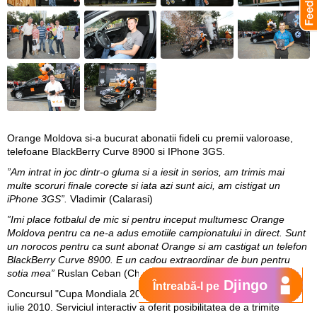
Orange Moldova si-a bucurat abonatii fideli cu premii valoroase,
telefoane BlackBerry Curve 8900 si IPhone 3GS.
”Am intrat in joc dintr-o gluma si a iesit in serios, am trimis mai
multe scoruri finale corecte si iata azi sunt aici, am cistigat un
iPhone 3GS”.
Vladimir (Calarasi)
”Imi place fotbalul de mic si pentru inceput multumesc Orange
Moldova pentru ca ne-a adus emotiile campionatului in direct. Sunt
un norocos pentru ca sunt abonat Orange si am castigat un telefon
BlackBerry Curve 8900. E un cadou extraordinar de bun pentru
sotia mea”
Ruslan Ceban (Chisinau)
Djingo
Întreabă-l pe
Concursul "Cupa Mondiala 2010" s-a desfasurat intre 11 iunie - 11
iulie 2010. Serviciul interactiv a oferit posibilitatea de a trimite