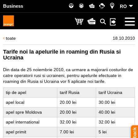
Business
RO
toate
18.10.2010
Tarife noi la apelurile in roaming din Rusia si
Ucraina
Din data de 25 noiembrie 2010, ca urmare a majorarii costurilor de
catre operatorii rusi si ucraineni, pentru apelurile efectuate in
roaming din Rusia si Ucraina vor fi aplicate noi tarife.
tip de apel
tarif Rusia
tarif Ucraina
apel local
20.00 lei
30.00 lei
apel spre Moldova
20.00 lei
40.00 lei
apel international
32.00 lei
32.00 lei
apel primit
7.00 lei
5 lei