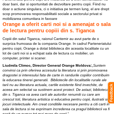
doar bani, dar si oportunitati de dezvoltare pentru copii. Fiind nu
doar o actiune singulara, ci o initiativa pe termen lung, el are drept
scop promovarea responsabilitatii sociale a sectorului privat si
mobilizarea comunitara in favoare
Orange a oferit carti noi si a amenajat o sala
de lectura pentru copiii din s. Tiganca
Copiii din satul Tiganca, raionul Cantemir au avut parte de o
surpriza frumoasa de la compania Orange. In cadrul Parteneriatului
pentru copii, Orange a dotat biblioteca din aceasta localitate cu un
lot de carti noi si a echipat sala de lectura cu mobilier, un
computer, printer si scaner.
Liudmila Climoc, Director General Orange Moldova:
„
Suntem
convinsi ca prin oferirea accesului la literatura si prin promovarea
dragostei si interesului fata de carte in randurile copiilor contribuim
la educarea tinerei generatii. Bibliotecile din localitatile rurale ale
tarii nu au literatura actuala, cartile existente fiind invechite, de
aceea am selectat sa sustinem acest proiect. De astazi, biblioteca
din s. Tiganca va avea carti ale autorilor renumiti cu care am
crescut toti, literatura artistica si educativa pentru copii, ilustratii si
jocuri intelectuale. Am creat conditiile necesare pentru a citi carti in
sala de lectura si ne exprimam increderea ca pragul bibliotecii va fi
pasit de un numar tot mai mare de copii.
”