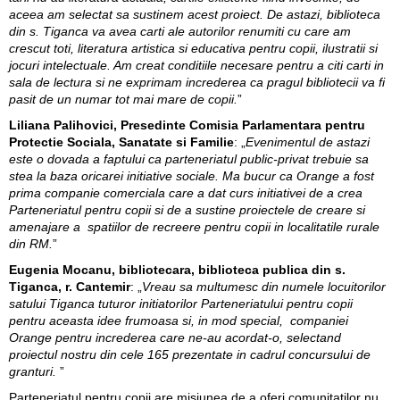
aceea am selectat sa sustinem acest proiect. De astazi, biblioteca
din s. Tiganca va avea carti ale autorilor renumiti cu care am
crescut toti, literatura artistica si educativa pentru copii, ilustratii si
jocuri intelectuale. Am creat conditiile necesare pentru a citi carti in
sala de lectura si ne exprimam increderea ca pragul bibliotecii va fi
pasit de un numar tot mai mare de copii.
”
Liliana Palihovici, Presedinte Comisia Parlamentara pentru
Protectie Sociala, Sanatate si Familie
: „
Evenimentul de astazi
este o dovada a faptului ca parteneriatul public-privat trebuie sa
stea la baza oricarei initiative sociale. Ma bucur ca Orange a fost
prima companie comerciala care a dat curs initiativei de a crea
Parteneriatul pentru copii si de a sustine proiectele de creare si
amenajare a spatiilor de recreere pentru copii in localitatile rurale
din RM.
”
Eugenia Mocanu, bibliotecara, biblioteca publica din s.
Tiganca, r. Cantemir
: „
Vreau sa multumesc din numele locuitorilor
satului Tiganca tuturor initiatorilor Parteneriatului pentru copii
pentru aceasta idee frumoasa si, in mod special, companiei
Orange pentru increderea care ne-au acordat-o, selectand
proiectul nostru din cele 165 prezentate in cadrul concursului de
granturi.
”
Parteneriatul pentru copii are misiunea de a oferi comunitatilor nu