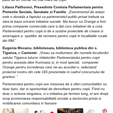
Liliana Palihovici, Presedinte Comisia Parlamentara pentru
Protectie Sociala, Sanatate si Familie
: „
Evenimentul de astazi
este o dovada a faptului ca parteneriatul public-privat trebuie sa
stea la baza oricarei initiative sociale. Ma bucur ca Orange a fost
prima companie comerciala care a dat curs initiativei de a crea
Parteneriatul pentru copii si de a sustine proiectele de creare si
amenajare a spatiilor de recreere pentru copii in localitatile rurale
din RM.
”
Eugenia Mocanu, bibliotecara, biblioteca publica din s.
Tiganca, r. Cantemir
: „
Vreau sa multumesc din numele locuitorilor
satului Tiganca tuturor initiatorilor Parteneriatului pentru copii
pentru aceasta idee frumoasa si, in mod special, companiei
Orange pentru increderea care ne-au acordat-o, selectand
proiectul nostru din cele 165 prezentate in cadrul concursului de
granturi.
”
Parteneriatul pentru copii are misiunea de a oferi comunitatilor nu
doar bani, dar si oportunitati de dezvoltare pentru copii. Fiind nu
doar o actiune singulara, ci o initiativa pe termen lung, el are drept
scop promovarea responsabilitatii sociale a sectorului privat si
mobilizarea comunitara in favoare