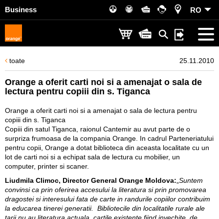
Business
RO
toate
25.11.2010
Orange a oferit carti noi si a amenajat o sala de
lectura pentru copiii din s. Tiganca
Orange a oferit carti noi si a amenajat o sala de lectura pentru
copiii din s. Tiganca
Copiii din satul Tiganca, raionul Cantemir au avut parte de o
surpriza frumoasa de la compania Orange. In cadrul Parteneriatului
pentru copii, Orange a dotat biblioteca din aceasta localitate cu un
lot de carti noi si a echipat sala de lectura cu mobilier, un
computer, printer si scaner.
Liudmila Climoc, Director General Orange Moldova:
„
Suntem
convinsi ca prin oferirea accesului la literatura si prin promovarea
dragostei si interesului fata de carte in randurile copiilor contribuim
la educarea tinerei generatii. Bibliotecile din localitatile rurale ale
tarii nu au literatura actuala, cartile existente fiind invechite, de