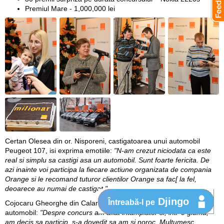
Premiul Mare - 1,000,000 lei
Certan Olesea din or. Nisporeni,
castigatoarea unui automobil
Peugeot 107, isi exprima emotiile:
"N-am crezut niciodata ca este
real si simplu sa castigi asa un automobil. Sunt foarte fericita. De
azi inainte voi participa la fiecare actiune organizata de compania
Orange si le recomand tuturor clientilor Orange sa fac[ la fel,
deoarece au numai de castigat."
Djingo
Întreabă-l pe
Cojocaru Gheorghe din Calarasi
este si el detinatorul unui
automobil:
"Despre concurs am aflat intamplator si, intr-o gluma,
am decis sa particip, s-a dovedit sa am si noroc. Multumesc