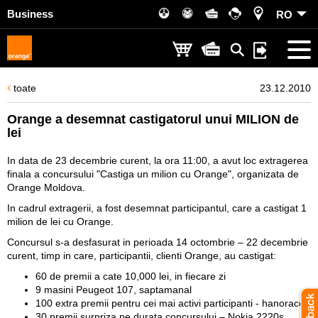
Business
RO
toate
23.12.2010
Orange a desemnat castigatorul unui MILION de
lei
In data de 23 decembrie curent, la ora 11:00, a avut loc extragerea
finala a concursului "Castiga un milion cu Orange", organizata de
Orange Moldova.
In cadrul extragerii, a fost desemnat participantul, care a castigat 1
milion de lei cu Orange.
Concursul s-a desfasurat in perioada 14 octombrie – 22 decembrie
curent, timp in care, participantii, clienti Orange, au castigat:
60 de premii a cate 10,000 lei, in fiecare zi
9 masini Peugeot 107, saptamanal
100 extra premii pentru cei mai activi participanti - hanorace
30 premii surpriza pe durata concursului – Nokia 2220s