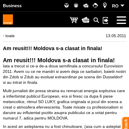
Business
RO
toate
13.05.2011
Am reusit!!! Moldova s-a clasat in finala!
Am reusit!!! Moldova s-a clasat in finala!
Iata a trecut si ce-a de-a doua semifinala a concursului Eurovision
2011. Avem cu ce ne mandri si avem deja ce sarbatori, baietii nostri
din Zdob si Zdub au evoluat extraordinar pe scena din Dusseldorf
si au intrat in finala.
Multi jurnalisti din presa straina eu remarcat energia exploziva care
a infierbintat publicul European, era si firesc ca dupa 6 piese
melancolice, ritmul SO LUKY, grafica originala si jocul din scena a
creat o atmosfera efervescenta. Toate mixate cu profesionalism si
daruire au influientat pozitiv asupra publicului ce a votat pentru
numarul 7, adica pentru MOLDOVA.
In acest an asteptarea nu a fost chinuitoare, (asa cum a asteptat in