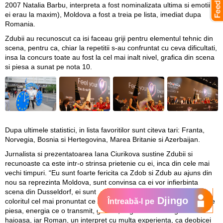
2007 Natalia Barbu, interpreta a fost nominalizata ultima si emotiile
ei erau la maxim), Moldova a fost a treia pe lista, imediat dupa
Romania.
Zdubii au recunoscut ca isi faceau griji pentru elementul tehnic din
scena, pentru ca, chiar la repetitii s-au confruntat cu ceva dificultati,
insa la concurs toate au fost la cel mai inalt nivel, grafica din scena
si piesa a sunat pe nota 10.
Dupa ultimele statistici, in lista favoritilor sunt citeva tari: Franta,
Norvegia, Bosnia si Hertegovina, Marea Britanie si Azerbaijan.
Jurnalista si prezentatoarea Iana Ciurikova sustine Zdubii si
recunoaste ca este intr-o strinsa prietenie cu ei, inca din cele mai
vechi timpuri. “Eu sunt foarte fericita ca Zdob si Zdub au ajuns din
nou sa reprezinta Moldova, sunt convinsa ca ei vor infierbinta
scena din Dusseldorf, ei sunt cei mai adevarati si expresivi, ei au
Djingo
coloritul cel mai pronuntat ce poate sa reprezinte tara lor. Imi place
Întreabă-l pe
piesa, energia ce o transmit, grafica, in general scenografia este
haioasa, iar Roman, un interpret cu multa experienta, ca deobicei