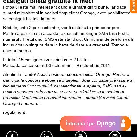
castigati bilete gratuite la meci
Fotbalul este mai interesant cand e urmarit din tribune. Iar daca
sunteti microbist si in acelasi timp client Orange, aveti posibilitatea
sa castigati biletele la meci.
Biletele, cate 2 per castigator, vor fi distribuite prin extragere.
Pentru a participa la aceasta, expediati un singur SMS fara text la
numarul . Pretul unui SMS este standard. Un numar de telefon va fi
inclus doar o singura data in baza de date a extragerei. Tombola
este automata.
In total, 15 castigatori vor primi cate 2 bilete.
Perioada concursului: 03 octombrie – 9 octombrie 2011.
Atentie la fraude!
Acesta este un concurs oficial Orange. Pentru a
participa la concurs trebuie sa indepliniti doar conditiile prevazute in
regulamentul concursului. Nu reactionati la apeluri, SMS, sau e-
mailuri suspecte prin care vi se cere sa oferiti ceva in schimbul
premiilor. Verificati in prealabil informatia – sunati Serviciul Clienti
Orange la numarul .
regulament
Djingo
Întreabă-l pe