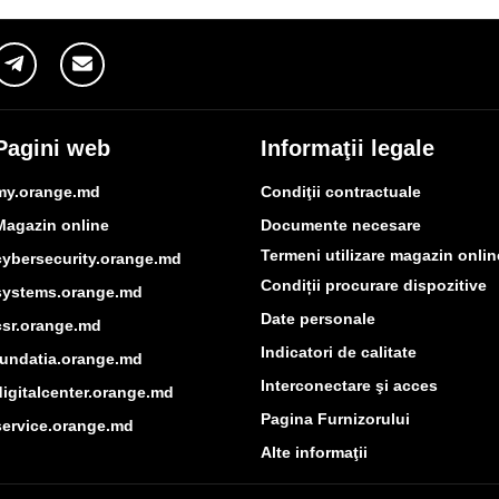
Pagini web
Informaţii legale
my.orange.md
Condiţii contractuale
Magazin online
Documente necesare
Termeni utilizare magazin onlin
cybersecurity.orange.md
Condiții procurare dispozitive
systems.orange.md
Date personale
csr.orange.md
Indicatori de calitate
fundatia.orange.md
Interconectare şi acces
digitalcenter.orange.md
Pagina Furnizorului
service.orange.md
Alte informaţii