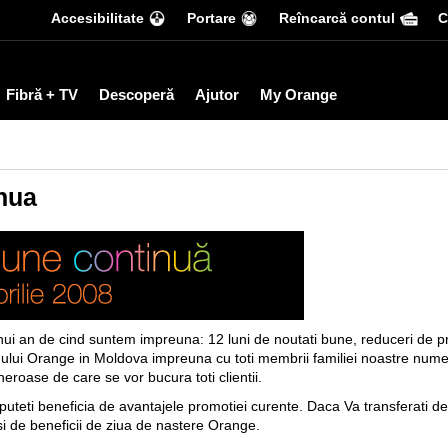
Accesibilitate
Portare
Reîncarcă contul
С
Fibră + TV
Descoperă
Ajutor
My Orange
inua
an de cind suntem impreuna: 12 luni de noutati bune, reduceri de pretu
dului Orange in Moldova impreuna cu toti membrii familiei noastre num
roase de care se vor bucura toti clientii.
uteti beneficia de avantajele promotiei curente. Daca Va transferati de
si de beneficii de ziua de nastere Orange.