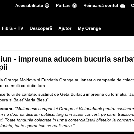
Accesibilitate
Portare
Reîncarcă contul
С
Fibră + TV
Descoperă
Ajutor
My Orange
aciun - impreuna aducem bucuria sarbat
pii
nia Orange Moldova si Fundatia Orange au lansat o campanie de colectare
r cu multi copii din tara.
certului de caritate, sustinut de Geta Burlacu impreuna cu formatia "Ja
pera si Balet"Maria Biesu".
 usoara:
"Multumesc companiei Orange si Victoriabank pentru sustinere si
nu doar sa distram publicul larg prin acest concert, pe care, traditiona
ti. Toate fondurile colectate in urma comercializarii biletelor la concert 
dorinta, toate sperantele se realizeaza."