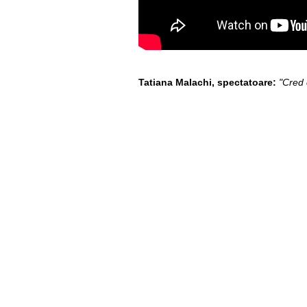
Tatiana Malachi, spectatoare:
"Cred 
Nadejda Savca, spectatoare:
"Speran
ta."
Liudmila Climoc, Director General 
astazi, impreuna cu Geta Burlacu, cu c
SMS "Si tu poti fi Mos Craciun". Aceast
In perioada 26 decembrie 2012 – 26 ian
Fundatia Orange va dubla suma adunata 
faptul ca ne sustineti si ne ajutati sa a
Valoarea unui SMS este de 8 lei, inclu
Contorul online indica suma totala cole
despre suma finala colectata in cadrul c
Este de mentionat faptul ca in anul trec
bunuri au primit 100 de familii din 11 re
regiuni.