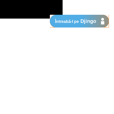
Djingo
Întreabă-l pe
 speranta cuiva, aceasta vine si in casa
 o deosebita placere sa anuntam
mpanii de colectare de fonduri prin
, care au nevoie de ajutor.
S-uri la numarul scurt
, iar
7474
i copii din tara. Va multumim pentru
.
a. Clientii Orange vor fi informati
atre Fundatia Orange, ajutor sub forma de
rt vor primi inca 100 de familii din 13