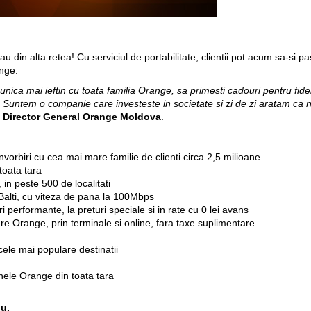
au din alta retea! Cu serviciul de portabilitate, clientii pot acum sa-si p
ange.
nica mai ieftin cu toata familia Orange, sa primesti cadouri pentru fidel
4. Suntem o companie care investeste in societate si zi de zi aratam ca
, Director General Orange Moldova
.
nvorbiri cu cea mai mare familie de clienti circa 2,5 milioane
toata tara
in peste 500 de localitati
Balti, cu viteza de pana la 100Mbps
i performante, la preturi speciale si in rate cu 0 lei avans
re Orange, prin terminale si online, fara taxe suplimentare
ele mai populare destinatii
nele Orange din toata tara
lu.