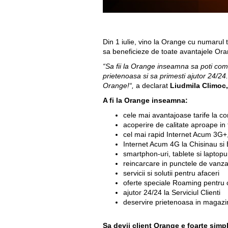
Din 1 iulie, vino la Orange cu numarul t
sa beneficieze de toate avantajele Or
“Sa fii la Orange inseamna sa poti comu
prietenoasa si sa primesti ajutor 24/2
Orange!“,
a declarat
Liudmila Climoc
A fi la Orange inseamna:
cele mai avantajoase tarife la co
acoperire de calitate aproape in 
cel mai rapid Internet Acum 3G+, 
Internet Acum 4G la Chisinau si 
smartphon-uri, tablete si laptopur
reincarcare in punctele de vanza
servicii si solutii pentru afaceri
oferte speciale Roaming pentru c
ajutor 24/24 la Serviciul Clienti
deservire prietenoasa in magazi
Sa devii client Orange e foarte simp