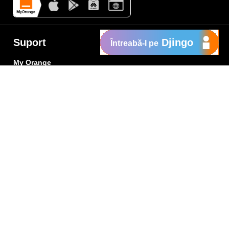
Suport
Djingo
Întreabă-l pe
My Orange
Ajutor
e
New
Orange Chat
Orange Service
Modele de cereri
Cum depui o reclamaţie
Protejează-te de fraude
Notifică o infracţiune
Politica de confidențialitate