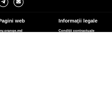
Pagini web
Informaţii legale
my.orange.md
Condiţii contractuale
Magazin online
Documente necesare
Termeni utilizare magazin onlin
cybersecurity.orange.md
Condiții procurare dispozitive
systems.orange.md
Date personale
csr.orange.md
Indicatori de calitate
fundatia.orange.md
Interconectare şi acces
digitalcenter.orange.md
Pagina Furnizorului
service.orange.md
Alte informaţii
coperire rețea
Responsabilitate Socială