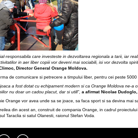
responsabila care investeste in dezvoltarea regionala a tarii, iar real
tivitatilor in aer liber copiii vor deveni mai sociabili, isi vor dezvolta sp
 Climoc, Director General Orange Moldova.
orma de comunicare si petrecere a timpului liber, pentru cei peste 5000
 joaca a fost dotat cu echipament modern si ca Orange Moldova ne-a of
iilor nu doar un cadou placut, dar si utill”,
a afirmat Nicolae Dudoglo,
ie Orange vor avea unde sa se joace, sa faca sport si sa devina mai s
reilea din acest an, construit de compania Orange, in cadrul proiectului 
sul Taraclia si satul Olanesti, raionul Stefan Voda.