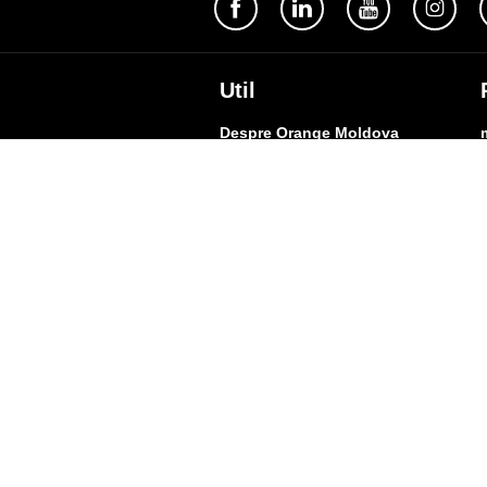
Util
Despre Orange Moldova
ISO
Cod de etică
Cariera
Magazine
Magazinul mobil Orange
Semnătura Mobilă
Contacte
A