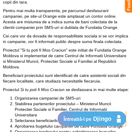
copii din tara.
Pentru mai multa transparenta, pe parcursul desfasurarii
campaniei, pe site-ul Orange este amplasat un contor online.
Acesta are misiunea de a indica suma de bani colectata de la
clientii companiei prin SMS-uri si dublata de Fundatia Orange.
Cei care vor da dovada de responsabilitate sociala si se vor implica
in campanie, vor fi informati public despre suma finala colectata.
Proiectul "Si tu poti fi Mos Craciun" este initiat de Fundatia Orange
Moldova si implementat de catre Centrul de Informatii Universitare
si Ministerul Muncii, Protectiei Sociale si Familiei al Republicii
Moldova.
Beneficiarii proiectului sunt identificati de catre asistentii sociali din
fiecare localitate, care studiaza necesitatile fiecaruia.
Proiectul
Si tu poti fi Mos Craciun
se desfasoara in mai multe etape:
Organizarea campaniei de SMS-uri
Stabilirea partenerilor proiectului – Ministerul Muncii
Protectiei Sociale si Familiei, Centrul de Informatii
Universitare
Djingo
Întreabă-l pe
Selectarea beneficiarilor si identificarea necesitatilor lor
Aprobarea bugetului campaniei de catre Fundatia Orange
Organizarea tenderului pentru achizitionarea bunurilor