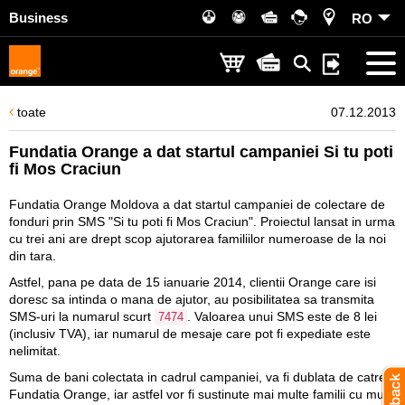
Business
RO
toate
07.12.2013
Fundatia Orange a dat startul campaniei Si tu poti
fi Mos Craciun
Fundatia Orange Moldova a dat startul campaniei de colectare de
fonduri prin SMS "Si tu poti fi Mos Craciun". Proiectul lansat in urma
cu trei ani are drept scop ajutorarea familiilor numeroase de la noi
din tara.
Astfel, pana pe data de 15 ianuarie 2014, clientii Orange care isi
doresc sa intinda o mana de ajutor, au posibilitatea sa transmita
SMS-uri la numarul scurt
. Valoarea unui SMS este de 8 lei
7474
(inclusiv TVA), iar numarul de mesaje care pot fi expediate este
nelimitat.
Suma de bani colectata in cadrul campaniei, va fi dublata de catre
Fundatia Orange, iar astfel vor fi sustinute mai multe familii cu multi