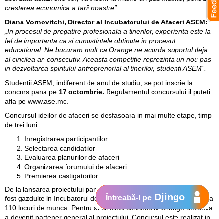
cresterea economica a tarii noastre”.
Diana Vornovitchi, Director al Incubatorului de Afaceri ASEM:
„In procesul de pregatire profesionala a tinerilor, experienta este la
fel de importanta ca si cunostintele obtinute in procesul
educational. Ne bucuram mult ca Orange ne acorda suportul deja
al cincilea an consecutiv. Aceasta competitie reprezinta un nou pas
in dezvoltarea spiritului antreprenorial al tinerilor, studenti ASEM”.
Studentii ASEM, indiferent de anul de studiu, se pot inscrie la
concurs pana pe
17 octombrie.
Regulamentul concursului il puteti
afla pe
www.ase.md
.
Concursul ideilor de afaceri se desfasoara in mai multe etape, timp
de trei luni:
Inregistrarea participantilor
Selectarea candidatilor
Evaluarea planurilor de afaceri
Organizarea forumului de afaceri
Premierea castigatorilor.
De la lansarea proiectului pana actualmente, 24 de companii au
Djingo
Întreabă-l pe
fost gazduite in Incubatorul de Afaceri al ASEM si au fost create cca
110 locuri de munca. Pentru al cincilea consecutiv Orange Moldova
a devenit partener general al proiectului. Concursul este realizat in