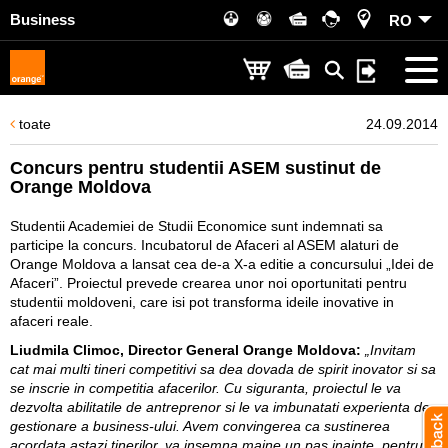
Business
RO
toate
24.09.2014
Concurs pentru studentii ASEM sustinut de
Orange Moldova
Studentii Academiei de Studii Economice sunt indemnati sa
participe la concurs. Incubatorul de Afaceri al ASEM alaturi de
Orange Moldova a lansat cea de-a X-a editie a concursului „Idei de
Afaceri”. Proiectul prevede crearea unor noi oportunitati pentru
studentii moldoveni, care isi pot transforma ideile inovative in
afaceri reale.
Liudmila Climoc, Director General Orange Moldova:
„Invitam
cat mai multi tineri competitivi sa dea dovada de spirit inovator si sa
se inscrie in competitia afacerilor. Cu siguranta, proiectul le va
dezvolta abilitatile de antreprenor si le va imbunatati experienta de
gestionare a business-ului. Avem convingerea ca sustinerea
acordata astazi tinerilor, va insemna maine un pas inainte, pentru