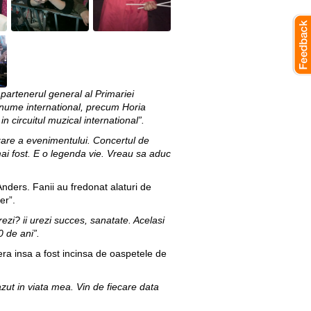
artenerul general al Primariei
 renume international, precum Horia
circuitul muzical international”.
zare a evenimentului. Concertul de
ai fost. E o legenda vie. Vreau sa aduc
Anders. Fanii au fredonat alaturi de
er”.
rezi? ii urezi succes, sanatate. Acelasi
0 de ani”.
era insa a fost incinsa de oaspetele de
zut in viata mea. Vin de fiecare data