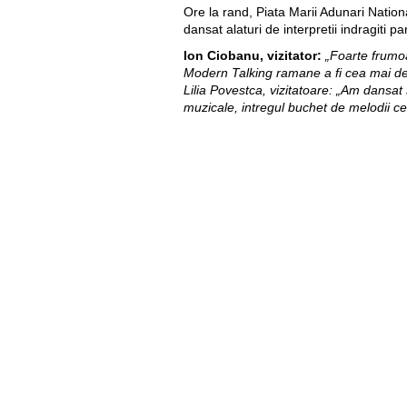
Ore la rand, Piata Marii Adunari Nationa
dansat alaturi de interpretii indragiti pa
Ion Ciobanu, vizitator:
„Foarte frumo
Modern Talking ramane a fi cea mai de
Lilia Povestca, vizitatoare: „Am dansat 
muzicale, intregul buchet de melodii c
Petru Munteanu, vizitator:
„E o mare 
Mai multi spectatori aflati in centrul ca
Orange a oferit tuturor WiFi gratuit in c
care au avut amenajata o zona cu distra
Moldova in parteneriat cu Primaria Muni