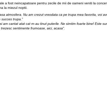
le a fost neincapatoare pentru zecile de mii de oameni veniti la concert. L
na la miezul noptii.
asa atmosfera. Nu am crezut vreodata ca pe trupa mea favorita, voi av
 succes trupa.”
si am cantat atat cat m-au tinut puterile. Ne simtim foarte bine! Este su
e trezesc sentimente frumoase, aici, acasa”.
surpriza. Le multumesc organizatorilor. Multumim Orange pentru surpr
pitalei au imortalizat spectacolul cu ajutorul telefoanelor mobile. Pentru c
entrul capitalei. S-au bucurat de multa buna dispozitie si micii vizitatori 
ctii doar pentru ei. Concertul dedicate celei de-a 578 aniversari a capi
cipiului Chisinau.