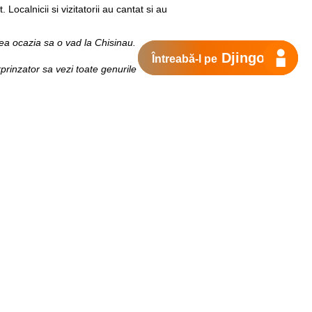
ocalnicii si vizitatorii au cantat si au
ea ocazia sa o vad la Chisinau.
Întrea
rprinzator sa vezi toate genurile
iza facuta noua.”
a emotiile sa fie impartite cu cei dragi,
veniti in Piata Marii Adunari Nationale,
talei a fost organizat de Orange