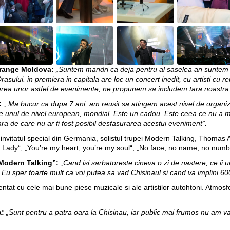
Orange Moldova:
„Suntem mandri ca deja pentru al saselea an suntem p
asului. in premiera in capitala are loc un concert inedit, cu artisti cu
rea unor astfel de evenimente, ne propunem sa includem tara noastra in 
:
„ Ma bucur ca dupa 7 ani, am reusit sa atingem acest nivel de organi
te unul de nivel european, mondial. Este un cadou. Este ceea ce nu a m
a de care nu ar fi fost posibil desfasurarea acestui eveniment”.
 invitatul special din Germania, solistul trupei Modern Talking, Thomas 
ri Lady“, „You’re my heart, you’re my soul“, „No face, no name, no numb
„Modern Talking”:
„Cand isi sarbatoreste cineva o zi de nastere, ce ii u
. Eu sper foarte mult ca voi putea sa vad Chisinaul si cand va implini 60
tat cu cele mai bune piese muzicale si ale artistilor autohtoni. Atmosf
a:
„Sunt pentru a patra oara la Chisinau, iar public mai frumos nu am va