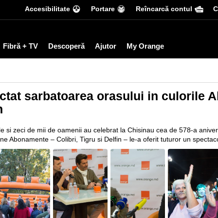
Accesibilitate
Portare
Reîncarcă contul
С
Fibră + TV
Descoperă
Ajutor
My Orange
tat sarbatoarea orasului in culorile 
n
le si zeci de mii de oamenii au celebrat la Chisinau cea de 578-a anivers
 Abonamente – Colibri, Tigru si Delfin – le-a oferit tuturor un spectaco