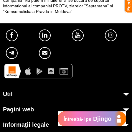
Campania "Nu putem fi indiferenti" se bucura de suportul
informational al companiei PROTV, ziarelor "Saptamana" si
"Komsomoliskaia Pravda in Moldova".
Util
Despre Orange Moldova
Pagini web
ISO
Djingo
Întreabă-l pe
my.orange.md
Cod de etică
Informaţii legale
Magazin online
Cariera