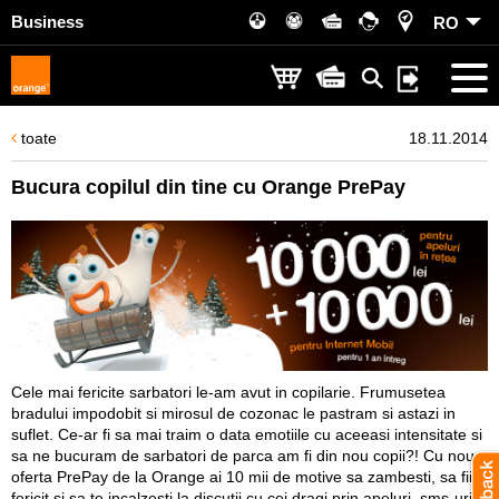
Business
RO
toate
18.11.2014
Bucura copilul din tine cu Orange PrePay
Cele mai fericite sarbatori le-am avut in copilarie. Frumusetea
bradului impodobit si mirosul de cozonac le pastram si astazi in
suflet. Ce-ar fi sa mai traim o data emotiile cu aceeasi intensitate si
sa ne bucuram de sarbatori de parca am fi din nou copii?! Cu noua
oferta PrePay de la Orange ai 10 mii de motive sa zambesti, sa fii
fericit si sa te incalzesti la discutii cu cei dragi prin apeluri, sms-uri