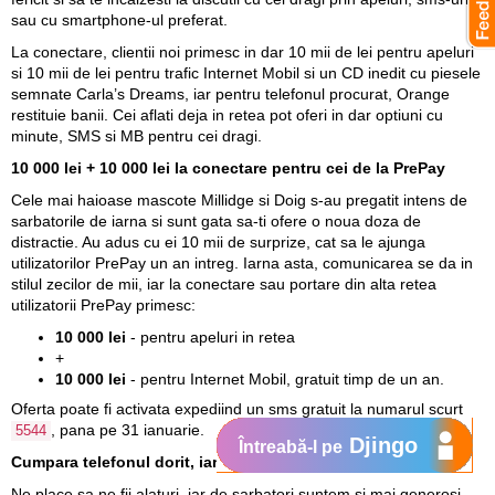
sau cu smartphone-ul preferat.
La conectare, clientii noi primesc in dar 10 mii de lei pentru apeluri
si 10 mii de lei pentru trafic Internet Mobil si un CD inedit cu piesele
semnate Carla’s Dreams, iar pentru telefonul procurat, Orange
restituie banii. Cei aflati deja in retea pot oferi in dar optiuni cu
minute, SMS si MB pentru cei dragi.
10 000 lei + 10 000 lei la conectare pentru cei de la PrePay
Cele mai haioase mascote Millidge si Doig s-au pregatit intens de
sarbatorile de iarna si sunt gata sa-ti ofere o noua doza de
distractie. Au adus cu ei 10 mii de surprize, cat sa le ajunga
utilizatorilor PrePay un an intreg. Iarna asta, comunicarea se da in
stilul zecilor de mii, iar la conectare sau portare din alta retea
utilizatorii PrePay primesc:
10 000 lei
- pentru apeluri in retea
+
10 000 lei
- pentru Internet Mobil, gratuit timp de un an.
Oferta poate fi activata expediind un sms gratuit la numarul scurt
, pana pe 31 ianuarie.
5544
Djingo
Întreabă-l pe
Cumpara telefonul dorit, iar Orange iti restituie banii
Ne place sa ne fii alaturi, iar de sarbatori suntem si mai generosi.