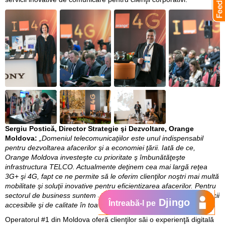
Sergiu Postică, Director Strategie şi Dezvoltare, Orange
Moldova:
„Domeniul telecomunicaţiilor este unul indispensabil
pentru dezvoltarea afacerilor şi a economiei ţării. Iată de ce,
Orange Moldova investeşte cu prioritate ş îmbunătăţeşte
infrastructura TELCO. Actualmente deţinem cea mai largă reţea
3G+ şi 4G, fapt ce ne permite să le oferim clienţilor noştri mai multă
mobilitate şi soluţii inovative pentru eficientizarea afacerilor. Pentru
sectorul de business suntem alegerea #1, întrucât asigurăm servicii
Djingo
Întreabă-l pe
accesibile şi de calitate în toate regiunile Moldovei”.
Operatorul #1 din Moldova oferă clienţilor săi o experienţă digitală