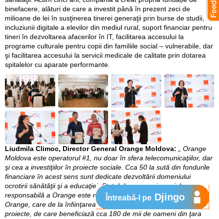
binefacere, alături de care a investit până în prezent zeci de
milioane de lei în susţinerea tinerei generaţii prin burse de studii,
incluziunii digitale a elevilor din mediul rural, suport financiar pentru
tineri în dezvoltarea afacerilor în IT, facilitarea accesului la
programe culturale pentru copii din familiile social – vulnerabile, dar
şi facilitarea accesului la servicii medicale de calitate prin dotarea
spitalelor cu aparate performante.
Liudmila Climoc, Director General Orange Moldova:
„ Orange
Moldova este operatorul #1, nu doar în sfera telecomunicaţiilor, dar
şi cea a investiţiilor în proiecte sociale. Cca 50 la sută din fondurile
financiare în acest sens sunt dedicate dezvoltării domeniului
ocrotirii sănătăţii şi a educaţiei. Statul de companie social
responsabilă a Orange este reconfirmat şi de activitatea Fundaţiei
Djingo
Întreabă-l pe
Orange, care de la înfiinţarea sa a implementat peste 50 de
proiecte, de care beneficiază cca 180 de mii de oameni din ţara