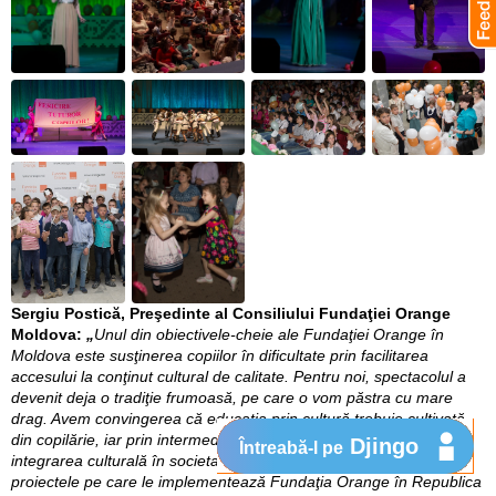
Sergiu Postică, Preşedinte al Consiliului Fundaţiei Orange
Moldova:
„
Unul din obiectivele-cheie ale Fundaţiei Orange în
Moldova este susţinerea copiilor în dificultate prin facilitarea
accesului la conţinut cultural de calitate. Pentru noi, spectacolul a
devenit deja o tradiţie frumoasă, pe care o vom păstra cu mare
drag. Avem convingerea că educaţia prin cultură trebuie cultivată
din copilărie, iar prin intermediul acestui proiect contribuim la
Djingo
Întreabă-l pe
integrarea culturală în societate a copiilor dezavantajaţi. Prin
proiectele pe care le implementează Fundaţia Orange în Republica