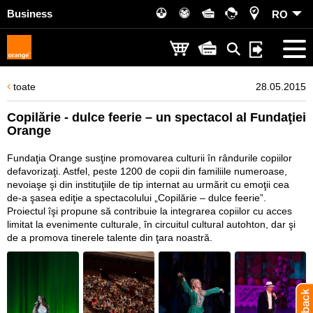
Business
RO
toate
28.05.2015
Copilărie - dulce feerie – un spectacol al Fundaţiei
Orange
Fundaţia Orange susţine promovarea culturii în rândurile copiilor
defavorizaţi. Astfel, peste 1200 de copii din familiile numeroase,
nevoiaşe şi din instituţiile de tip internat au urmărit cu emoţii cea
de-a şasea ediţie a spectacolului „Copilărie – dulce feerie”.
Proiectul îşi propune să contribuie la integrarea copiilor cu acces
limitat la evenimente culturale, în circuitul cultural autohton, dar şi
de a promova tinerele talente din ţara noastră.