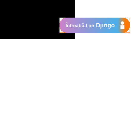
Djingo
Întreabă-l pe