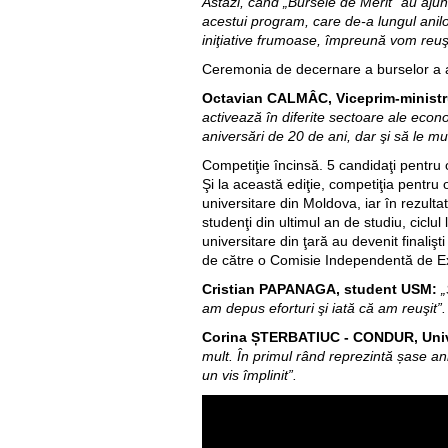
Astăzi, când „Bursele de Merit” au ajun
acestui program, care de-a lungul anilor
iniţiative frumoase, împreună vom reuşi 
Ceremonia de decernare a burselor a avu
Octavian CALMÂC, Viceprim-ministru
activează în diferite sectoare ale econo
aniversări de 20 de ani, dar şi să le mul
Competiţie încinsă. 5 candidaţi pentru
Şi la această ediţie, competiţia pentru 
universitare din Moldova, iar în rezultat
studenţi din ultimul an de studiu, ciclul l
universitare din ţară au devenit finaliş
de către o Comisie Independentă de Exp
Cristian PAPANAGA, student USM:
„
am depus eforturi şi iată că am reuşit”.
Corina ȘTERBATIUC - CONDUR, Unive
mult. În primul rând reprezintă șase ani
un vis împlinit”.