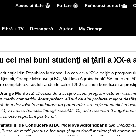
Accesibilitate
Portare
Reîncarcă contul
С
Fibră + TV
Descoperă
Ajutor
My Orange
 cei mai buni studenţi ai ţării a XX-a
a educaţiei din Republica Moldova. La cea de-a XX-a ediţie a programulu
tradiţionali, Orange Moldova şi BC „Moldova Agroindbank” SA, au oferit 5
are completează astfel rândurile celor 1280 de tineri beneficiari ai pres
 Orange Moldova:
„Decizia de a susţine acest program este un răspuns la
n mediu competitiv. Acest proiect, alături de alte proiecte majore desfă
ă de a dezvolta în continuare un parteneriat strategic cu mediul educaţ
ranţă, va aduce beneficii întregii societăţi. Or, asta reconfirmă angajamen
ea ce este important pentru el”.
mitetului de Conducere al BC Moldova Agroindbank SA:
„Moldova 
urse de merit” pentru a încuraja şi ajuta tinerii merituoşi să contribui