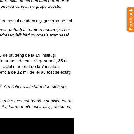
re titlul de cel mai fidel partener al
rederea că inclusiv graţie acestei
i din mediul academic şi guvernamental.
 cu potenţial. Suntem bucuroşi că ei
adresez felicitări cu ocazia frumoasei
de studenţi de la 19 instituţii
r la un test de cultură generală, 35 de
 ciclul masterat de la 7 instituţii
ficia de 12 mii de lei au fost selectaţi
t. Am ţintit acest statut demult timp,
u mine această bursă semnifică foarte
te, foarte multe aspirații și, de ce nu,