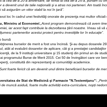
s la cea de-a 20-a aniversare, iar MAIB la cea de-a 25-a, purtăm cu onoa
 a devenit unul de talie naţională şi a atras noi parteneri. Am toată înc
să asigurăm un viitor stabil la noi în ţară”.
t loc în cadrul unei festivităţi onorate de prezenţa mai multor oficial
, Ministru al Economiei:
„Acest program demonstrează că avem tineri
miei, iar acest fapt contribuie la dezvoltarea ţării noastre. Vreau să vă 
ţumesc partenerilor acestui proiect pentru investiţiile lor în educaţie”.
 o bursă
obţinerea burselor de merit a fost una încinsă. Şi-au depus dosarele 265 
ul, atât al evaluării dosarelor de aplicare, cât şi a prestaţiei candidaţilo
icenţă, de la 9 instituţii universitare şi 15 studenţi din primul an de studii,
ti ai programului Burse de Merit 2015. Cei 50 de învingători care vor bene
erţi, constituită din reprezentanţi ai comunităţii academice.
Sunt foarte fericit că am devenit unul dintre beneficiarii burselor de meri
rsitatea de Stat de Medicină şi Farmacie "N.Testemiţanu":
„Pentr
 de muncă asiduă, foarte multe activități extra-curriculare, nopți nedormi