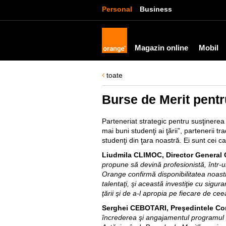
Personal
Business
Magazin online
Mobil
toate
Burse de Merit pentru
Parteneriat strategic pentru susţinere
mai buni studenţi ai ţării”, partenerii 
studenţi din ţara noastră. Ei sunt cei c
Liudmila CLIMOC, Director General
propune să devină profesionistă, într-u
Orange confirmă disponibilitatea noastr
talentaţi, şi această investiţie cu sigu
ţării şi de a-l apropia pe fiecare de ce
Serghei CEBOTARI, Preşedintele Co
încrederea şi angajamentul programul „B