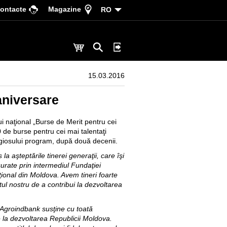
ontacte
Magazine
RO
15.03.2016
 aniversare
i naţional „Burse de Merit pentru cei
0 de burse pentru cei mai talentaţi
tigiosului program, după două decenii.
 aşteptările tinerei generaţii, care îşi
şurate prin intermediul Fundaţiei
ional din Moldova. Avem tineri foarte
tul nostru de a contribui la dezvoltarea
Agroindbank susţine cu toată
e la dezvoltarea Republicii Moldova.