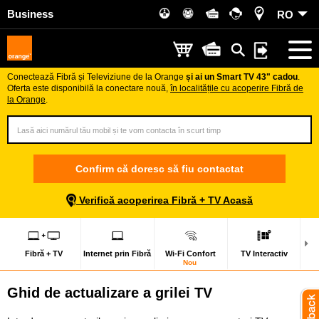
Business
RO
Conectează Fibră și Televiziune de la Orange
și ai un Smart TV 43" cadou
.
Oferta este disponibilă la conectare nouă,
în localitățile cu acoperire Fibră de
la Orange
.
Confirm că doresc să fiu contactat
Verifică acoperirea Fibră + TV Acasă
Fibră + TV
Internet prin Fibră
Wi-Fi Confort
TV Interactiv
Nou
Ghid de actualizare a grilei TV