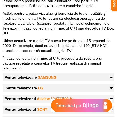
Introducerea posturilor noi sau eliminarea unor posturi TV
presupune modificări de poziționare a canalelor în grilă.
Astfel, pentru a putea vizualiza şi beneficia de toate noutățile şi
modificările din grila TV, te rugăm să efectuezi operaţiunea de
resetare a canalelor (scanare repetată), la nivelul echipamentelor –
Televizor (în cazul conectării prin
modul CI+
) sau
decodor TV Box
HD
.
Ultima actualizare a grilei TV a avut loc pe data de 15 septembrie
2020. De exemplu, dacă nu aveți în grilă canalul 190 „BTV HD”,
atunci este necesar să actualizați grila TV.
În cazul conectării prin
modul CI+
, procedura de resetare şi
căutare repetată a canalelor TV trebuie realizată din meniul
televizorului.
Pentru televizoare
SAMSUNG
Pentru televizoare
LG
Pentru televizorul
Allview 32ATC500-H
Djingo
Întreabă-l pe
Pentru televizorul
SONY