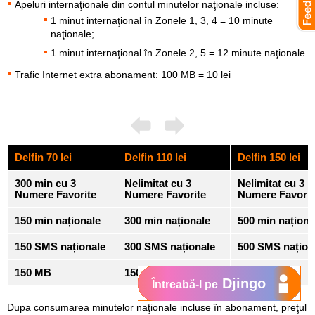
Apeluri internaţionale din contul minutelor naţionale incluse:
1 minut internaţional în Zonele 1, 3, 4 = 10 minute
naţionale;
1 minut internaţional în Zonele 2, 5 = 12 minute naţionale.
Trafic Internet extra abonament: 100 MB = 10 lei
Delfin 70 lei
Delfin 110 lei
Delfin 150 lei
300 min
cu 3
Nelimitat
cu 3
Nelimitat
cu 3
Numere Favorite
Numere Favorite
Numere Favorit
150 min
naționale
300 min
naționale
500 min
naționa
150 SMS
naționale
300 SMS
naționale
500 SMS
națion
150 MB
150 MB
150 MB
Djingo
Întreabă-l pe
Dupa consumarea minutelor naţionale incluse în abonament, preţul