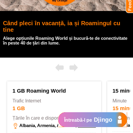
Când pleci în vacanță, ia și Roamingul cu
tine
Alege opțiunile Roaming World și bucură-te de conectivitate
în peste 40 de țări din lume.
1 GB Roaming World
15 minu
Trafic Internet
Minute
1 GB
15 minu
Țările în care e disponibilă opțiunea
Țările în 
Djingo
Întreabă-l pe
Armenia, 
Albania, Armenia, Australia,
vezi toate...