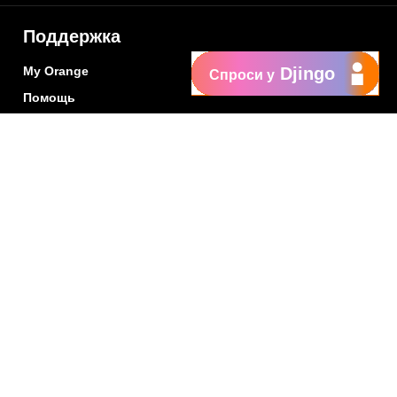
Поддержка
My Orange
Djingo
Спроси у
Помощь
New
Orange Chat
Orange Service
Образцы заявлений
Как подать жалобу
Защититесь от
мошенничества
Заявить о нарушении
Политика конфиденциальности