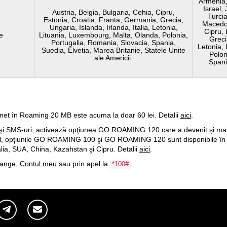
Armenia,
Israel,
Austria, Belgia, Bulgaria, Cehia, Cipru,
Turcia
Estonia, Croatia, Franta, Germania, Grecia,
Macedon
Ungaria, Islanda, Irlanda, Italia, Letonia,
Cipru, 
le
Lituania, Luxembourg, Malta, Olanda, Polonia,
Greci
Portugalia, Romania, Slovacia, Spania,
Letonia,
Suedia, Elvetia, Marea Britanie, Statele Unite
Polon
ale Americii.
Spani
ernet în Roaming 20 MB este acuma la doar 60 lei. Detalii
aici
.
ri şi SMS-uri, activează opţiunea GO ROAMING 120 care a devenit şi ma
el, opţiunile GO ROAMING 100 şi GO ROAMING 120 sunt disponibile în al
lia, SUA, China, Kazahstan şi Cipru. Detalii
aici
.
ange
,
Contul meu
sau prin apel la
.
*100#