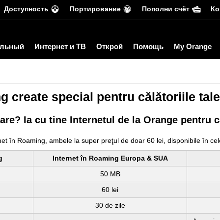
Доступность
Портирование
Пополни счёт
Ко
льный
Интернет и ТВ
Открой
Помощь
My Orange
 create special pentru călătoriile tale
are? Ia cu tine Internetul de la Orange pentru c
et în Roaming, ambele la super preţul de doar 60 lei, disponibile în cel
g
Internet în Roaming Europa & SUA
50 MB
60 lei
30 de zile