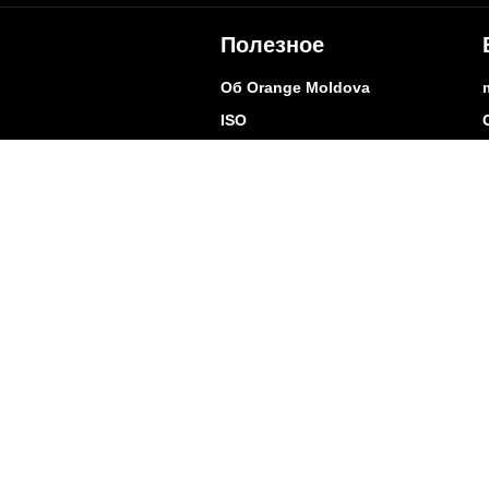
Полезное
Об Orange Moldova
ISO
Код этики
Карьера
Магазины
Мобильный магазин Orange
Мобильная Подпись
Контакты
Покр