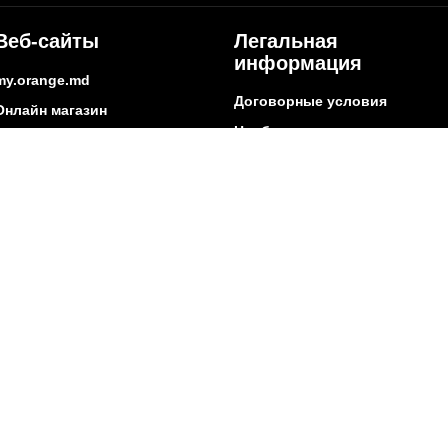
Веб-сайты
Легальная
информация
my.orange.md
Договорные условия
Онлайн магазин
Необходимые документы
cybersecurity.orange.md
Условия использования
systems.orange.md
интернет-магазина
csr.orange.md
Условия приобретения
устройств
fundatia.orange.md
Личные данные
digitalcenter.orange.md
Параметры качества
service.orange.md
Взаимоподключение и доступ
Страница поставщика
Другая информация
ытие сети
Социальная ответственность