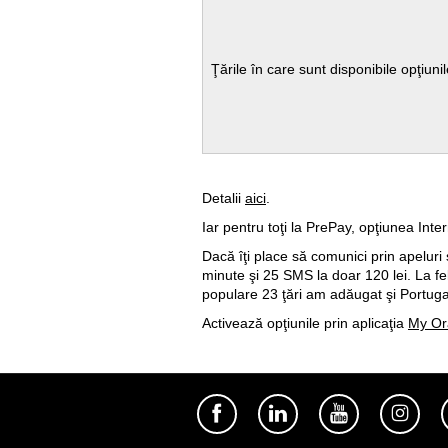
Ţările în care sunt disponibile opţiuni
Detalii
aici
.
Iar pentru toţi la PrePay, opţiunea Int
Dacă îţi place să comunici prin apelu
minute şi 25 SMS la doar 120 lei. La f
populare 23 ţări am adăugat şi Portuga
Activează opţiunile prin aplicaţia
My Or