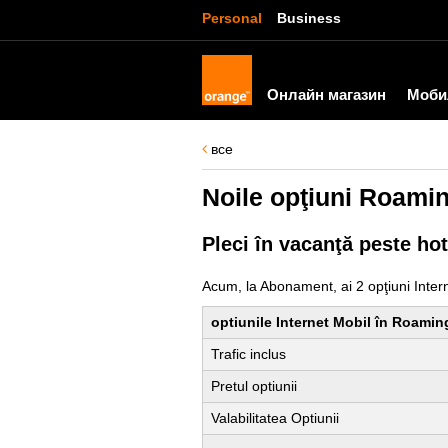
Personal
Business
Онлайн магазин
Моби
все
Noile opţiuni Roaming
Pleci în vacanţă peste hot
Acum, la Abonament, ai 2 opţiuni Intern
optiunile Internet Mobil în Roamin
Trafic inclus
Pretul optiunii
Valabilitatea Optiunii