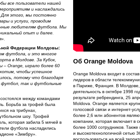
тобы все пользователи нашей
мероприятиям и наслаждались
 Для этого, мы постоянно
ары и услуги, проводим
енные любителям футбола. Мы
никальный опыт и далее.
я»
.
льной Федерации Молдовы:
ом футбола, и это многое
орта в Молдове. За Кубок,
Об Orange Moldova
 – Orange, играло более 60
 хотим, чтобы успешное
Orange Moldova входит в состав
илось, потому что благодаря
лидеров в области телекоммуни
 футбол, так и футбольные
в Париже, Франция. В Молдове
деятельность в октябре 1998 года
результате ребрендинга, 25 апр
 состоялся между командами
Moldova. Orange является кру
ь. Борьба за трофей была
голосовой связи и интернет-усл
ихся на трибунах,
более 2,6 млн абонентов являю
утбольном шоу. Трофей
компании, которая включает в 
ь, которая забила 5 мячей в
более 1000 сотрудников. Также
ители футбола насладились
и высокотехнологичной сетью 3
адионе «Зимбру».
воспользоваться на всей террит