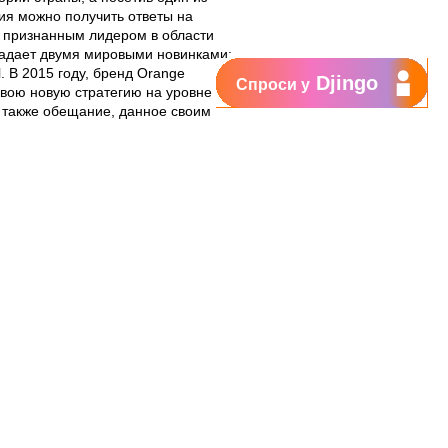
ия можно получить ответы на
 признанным лидером в области
ладает двумя мировыми новинками:
l. В 2015 году, бренд Orange
Djingo
Спроси у
вою новую стратегию на уровне
а также обещание, данное своим
то важно в их жизни».