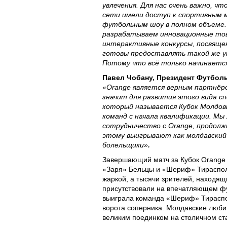
увлечения. Для нас очень важно, ч
сети имели доступ к спортивным 
футбольным шоу в полном объеме.
разрабатываем инновационные тов
интерактивные конкурсы, посвящ
готовы предоставлять такой же у
Потому что всё только начинаетс
Павел Чобану, Президент Футбо
«Orange является верным партнёр
значит для развития этого вида сп
который называется Кубок Молдовы
команд с начала квалификации. Мы
сотрудничество с Orange, продолж
этому выигрывают как молдавский
болельщики»
.
Завершающий матч за Кубок Orange
«Заря» Бельцы и «Шериф» Тираспол
жаркой, а тысячи зрителей, находящ
присутствовали на впечатляющем ф
выиграла команда «Шериф» Тираспол
ворота соперника. Молдавские люб
великим поединком на столичном ст