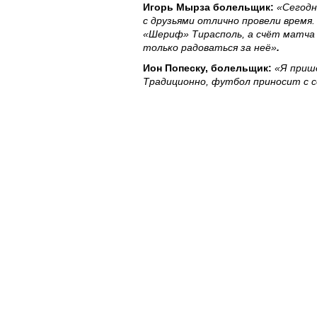
Игорь Мырза болельщик:
«Сегодн
с друзьями отлично провели врем
«Шериф» Тирасполь, а счёт матча 
только радоваться за неё»
.
Ион Попеску, болельщик:
«Я пришё
Традиционно, футбол приносит с с
тайм сегодняшнего матча был бо
первый. Желаю успеха футболиста
присутствовать на как можно боле
Orange Moldova верно поддерживает 
молдавские спортсмены пользуются
различных национальных и междуна