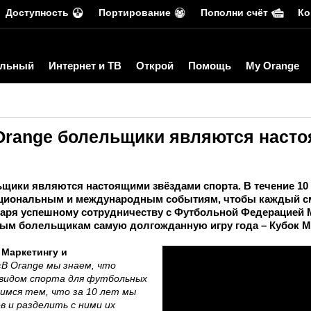
Доступность
Портирование
Пополни счёт
Ко
льный
Интернет и ТВ
Открой
Помощь
My Orange
с Orange болельщики являются наст
льщики являются настоящими звёздами спорта. В течение 10
циональным и международным событиям, чтобы каждый см
даря успешному сотрудничеству с Футбольной Федерацией М
ым болельщикам самую долгожданную игру года – Кубок М
 Маркетингу и
«В Orange мы знаем, что
видом спорта для футбольных
димся тем, что за 10 лет мы
 и разделить с ними их