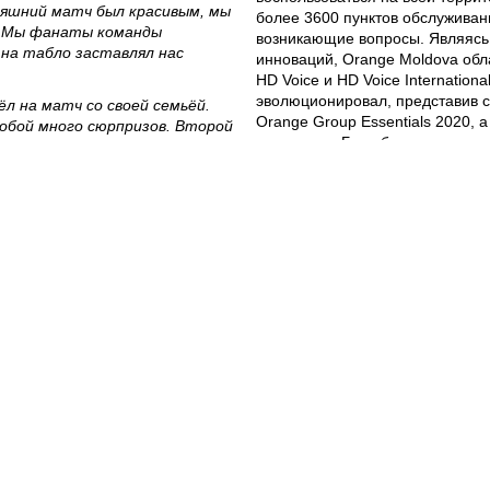
яшний матч был красивым, мы
более 3600 пунктов обслуживан
я. Мы фанаты команды
возникающие вопросы. Являясь
на табло заставлял нас
инноваций, Orange Moldova об
HD Voice и HD Voice Internationa
эволюционировал, представив с
л на матч со своей семьёй.
Orange Group Essentials 2020, 
обой много сюрпризов. Второй
клиентам: «Быть ближе к тому, ч
лее захватывающим, чем
м, а в будущем хотим
е красивых матчах».
спорт. В течение 10 лет
 поддержкой компании в
родных соревнованиях.