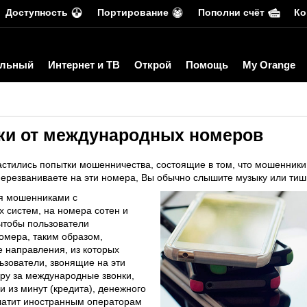
Доступность
Портирование
Пополни счёт
Ко
льный
Интернет и ТВ
Открой
Помощь
My Orange
ки от международных номеров
астились попытки мошенничества, состоящие в том, что мошенники
ерезваниваете на эти номера, Вы обычно слышите музыку или тиш
ся мошенниками с
 систем, на номера сотен и
 чтобы пользователи
омера, таким образом,
 направления, из которых
зователи, звонящие на эти
ру за международные звонки,
и из минут (кредита), денежного
платит иностранным операторам