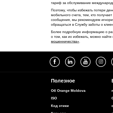
тариф за обслуживание международн
Поэтому, чтобы избежать потери дене
мобильного счета, тем, кто получае
сообщения, мы рекомендуем игнорир
обращаться в Службу заботы о клие
Более подробную информацию о раз
о том, как их избежать, можно найти
мошенничества»
.
Полезное
Об Orange Moldova
ISO
Код этики