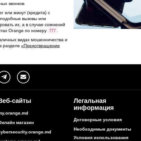
ых звонков.
г или минут (кредита) с
т подобные вызовы или
овать их, а в случае сомнений
нтах Orange по номеру
.
777
личных видах мошенничества и
 в разделе
«Предотвращение
Веб-сайты
Легальная
информация
my.orange.md
Договорные условия
Онлайн магазин
Необходимые документы
cybersecurity.orange.md
Условия использования