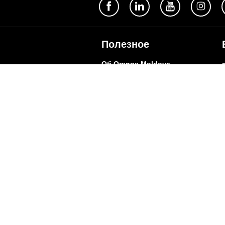
Полезное
Об Orange Moldova
ISO
Код этики
Карьера
Магазины
Мобильный магазин Orange
Мобильная Подпись