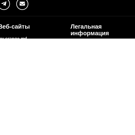
Веб-сайты
Легальная
информация
my.orange.md
Договорные условия
Онлайн магазин
Необходимые документы
cybersecurity.orange.md
Условия использования
systems.orange.md
интернет-магазина
csr.orange.md
Условия приобретения
устройств
fundatia.orange.md
Личные данные
digitalcenter.orange.md
Параметры качества
service.orange.md
Взаимоподключение и доступ
Страница поставщика
Другая информация