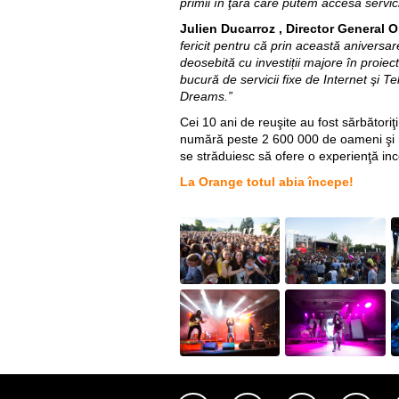
primii în ţară care putem accesa servici
Julien Ducarroz , Director General
fericit pentru că prin această aniversa
deosebită cu investiții majore în proiecte
bucură de servicii fixe de Internet şi Te
Dreams.”
Cei 10 ani de reuşite au fost sărbători
numără peste 2 600 000 de oameni şi reţ
se străduiesc să ofere o experienţă in
La Orange totul abia începe!