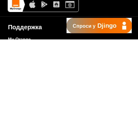
Djingo
Спроси у
Поддержка
My Orange
Помощь
New
Orange Chat
Orange Service
Образцы заявлений
Как подать жалобу
Защититесь от
мошенничества
Заявить о нарушении