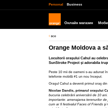
Personal
Business
Онлайн магазин
Моби
все
Orange Moldova a să
Locuitorii oraşului Cahul au celebra
SunStroke Project şi adorabila tru
Peste 10 mii de oameni s-au adunat în 
telefonie mobilă #1
un nou început.
Oraşul Cahul a devenit primul oraş din ţ
Nicolae Dandis, primarul oraşului C
bucuria celebrării aniversării de 10 ani
importante: amenajarea terenurilor de j
cum ar fi festivalul Faces of Friends 