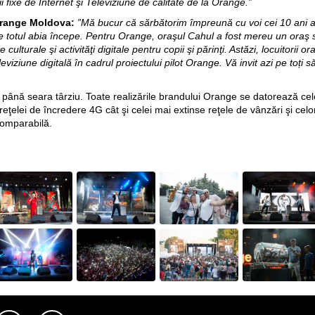
i fixe de Internet şi Televiziune de calitate de la Orange.”
 Orange Moldova:
”Mă bucur că sărbătorim împreună cu voi cei 10 ani 
re totul abia începe. Pentru Orange, oraşul Cahul a fost mereu un oraş s
 culturale şi activităţi digitale pentru copii şi părinţi. Astăzi, locuitorii 
leviziune digitală în cadrul proiectului pilot Orange. Vă invit azi pe toț
ţi până seara târziu. Toate realizările brandului Orange se datorează cel
elei de încredere 4G cât şi celei mai extinse reţele de vânzări şi celo
comparabilă.