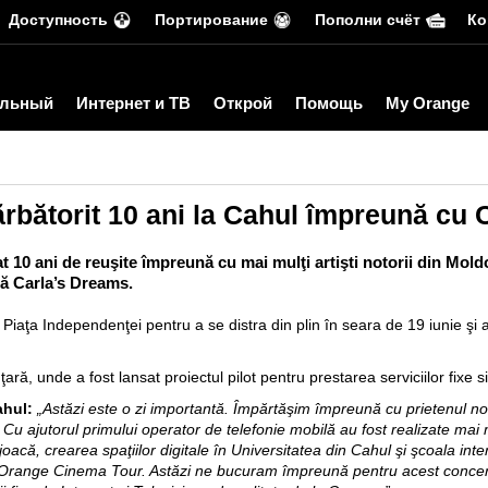
Доступность
Портирование
Пополни счёт
Ко
льный
Интернет и ТВ
Открой
Помощь
My Orange
rbătorit 10 ani la Cahul împreună cu 
t 10 ani de reuşite împreună cu mai mulţi artişti notorii din Moldo
pă Carla’s Dreams.
Piaţa Independenţei pentru a se distra din plin în seara de 19 iunie ş
ară, unde a fost lansat proiectul pilot pentru prestarea serviciilor fixe
ahul:
„Astăzi este o zi importantă. Împărtăşim împreună cu prietenul
. Cu ajutorul primului operator de telefonie mobilă au fost realizate mai 
oacă, crearea spaţiilor digitale în Universitatea din Cahul şi şcoala int
şi Orange Cinema Tour. Astăzi ne bucuram împreună pentru acest concer