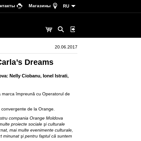
нтакты
Магазины
RU
20.06.2017
Carla’s Dreams
va: Nelly Ciobanu, Ionel Istrati,
i a marca împreună cu
Operatorul de
 si convergente de la Orange.
 nostru compania Orange Moldova
multe proiecte sociale şi culturale
ernat, mai multe evenimente culturale,
t minunat şi pentru faptul că suntem